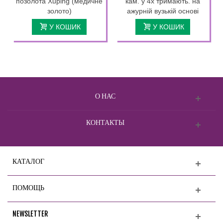
позолота Xuping (медичне
кам. у 4х тримають. на
золото)
ажурній вузькій основі
У КОШИК
У КОШИК
О НАС
КОНТАКТЫ
КАТАЛОГ
ПОМОЩЬ
NEWSLETTER