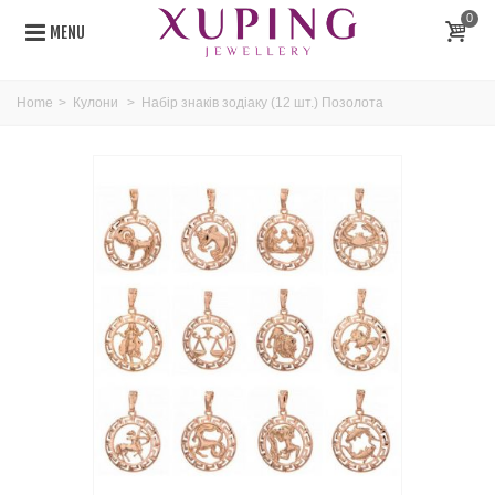
0
MENU
Home
>
Кулони
>
Набір знаків зодіаку (12 шт.) Позолота