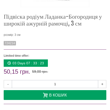
Підвіска родіум Ладанка-Богородиця у
широкій ажурній рамочці, 3 см
розмір: 3 см
724214
Limited time offer:
03 Days 07 : 33 : 23
50,15 грн.
59,00 грн.
-
+
В КОШИК