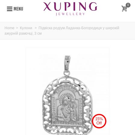
0
MENU
Home
>
Кулони
>
Підвіска родіум Ладанка-Богородиця у широкій
ажурній рамочці, 3 см
15%
Off