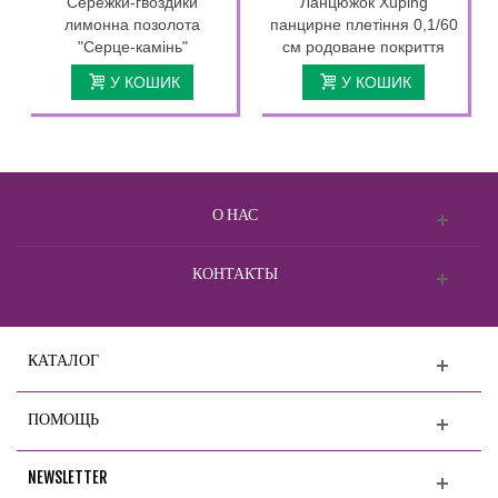
Сережки-гвоздики
Ланцюжок Xuping
лимонна позолота
панцирне плетіння 0,1/60
"Серце-камінь"
см родоване покриття
У КОШИК
У КОШИК
О НАС
КОНТАКТЫ
КАТАЛОГ
ПОМОЩЬ
NEWSLETTER