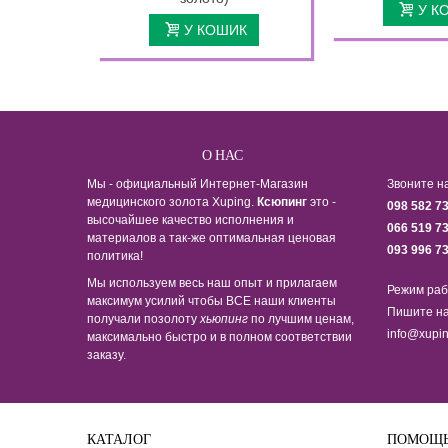
У К
У КОШИК
О НАС
Мы - официальный Интернет-Магазин
Звоните н
медицинского золота Xuping.
Ксюпинг
это -
098 582 7
высочайшее качество исполнения и
066 519 7
материалов а так-же оптимальная ценовая
093 996 7
политика!
Мы используем весь наш опыт и прилагаем
Режим раб
максимум усилий чтобы ВСЕ наши клиенты
Пишите на
получали позолоту
хьюпинг
по лучшим ценам,
info@xupin
максимально быстро и в полном соответствии
заказу.
КАТАЛОГ
ПОМОЩ