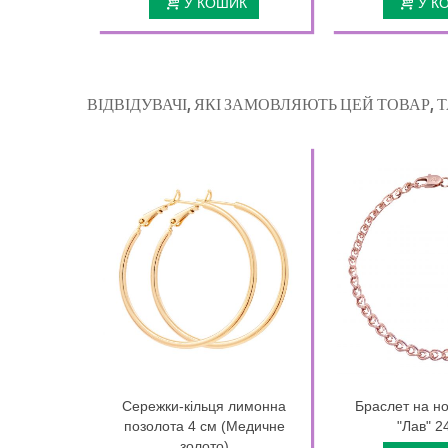
У КОШИК
У К
ВІДВІДУВАЧІ, ЯКІ ЗАМОВЛЯЮТЬ ЦЕЙ ТОВАР,
Сережки-кільця лимонна
Браслет на но
позолота 4 см (Медичне
"Лав" 2
золото)