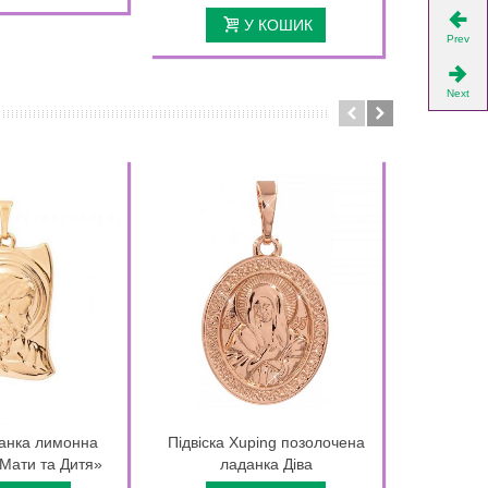
У КОШИК
Prev
Next
анка лимонна
Підвіска Xuping позолочена
Підвіск
Мати та Дитя»
ладанка Діва
зоді