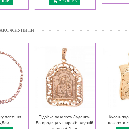
ОШИК
У КОШИК
 ТАКОЖ КУПИЛИ:
гу плетіння
Підвіска позолота Ладанка-
Кулон-лад
4,5см
Богородиця у широкій ажурній
позолота «
рамочці, 3 см