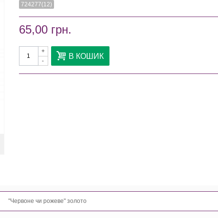
724277(12)
65,00 грн.
+
В КОШИК
-
"Червоне чи рожеве" золото