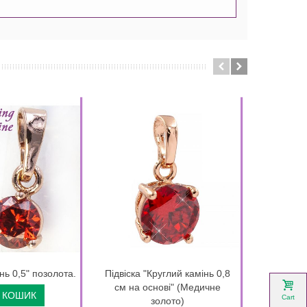
інь 0,5" позолота.
Підвіска "Круглий камінь 0,8
Підвіска
см на основі" (Медичне
 КОШИК
Cart
золото)