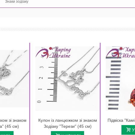
Знаки зодіаку
ком зі знаком
Кулон із ланцюжком зі знаком
Підвіска "Кам
а" (45 см)
Зодіаку "Терези" (45 см)
У