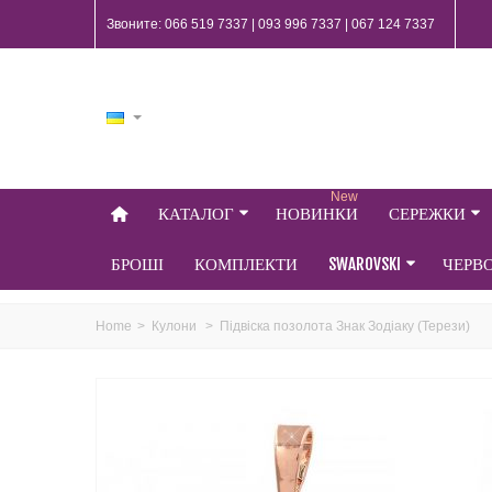
Звоните: 066 519 7337 | 093 996 7337 | 067 124 7337
New
КАТАЛОГ
НОВИНКИ
СЕРЕЖКИ
БРОШІ
КОМПЛЕКТИ
SWAROVSKI
ЧЕРВ
Home
>
Кулони
>
Підвіска позолота Знак Зодіаку (Терези)