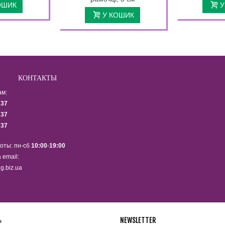
ОШИК
У
У КОШИК
КОНТАКТЫ
ам:
337
337
337
оты: пн-сб
10:00
-
19:00
 email:
g.biz.ua
Ь
NEWSLETTER