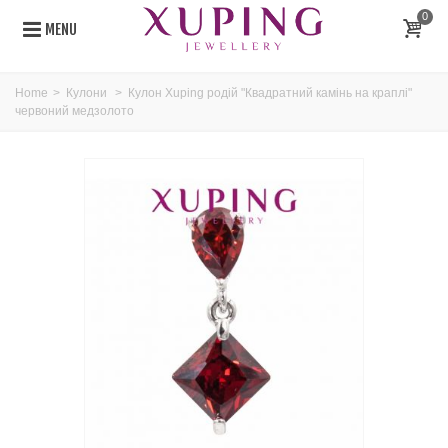
0
MENU
Home
>
Кулони
>
Кулон Xuping родій "Квадратний камінь на краплі"
червоний медзолото