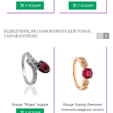
У КОШИК
У КОШИК
ВІДВІДУВАЧІ, ЯКІ ЗАМОВЛЯЮТЬ ЦЕЙ ТОВАР,
ТАКОЖ КУПИЛИ:
Кільце "Ягідка" родіум
Кільце Xuping Лимонне
позолота медичне золото
У КОШИК