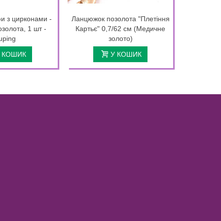
и з цирконами -
Ланцюжок позолота "Плетіння
Браслет 
золота, 1 шт -
Картьє" 0,7/62 см (Медичне
на ма
uping
золото)
 КОШИК
У КОШИК