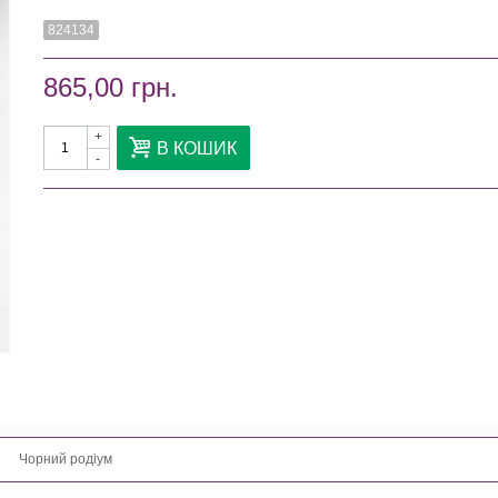
824134
865,00 грн.
+
В КОШИК
-
Чорний родіум