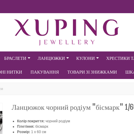
БРАСЛЕТИ
ЛАНЦЮЖКИ
КУЛОНИ
ХРЕСТИКИ 
ОНІ НИТКИ
ПАКУВАННЯ
ТОВАРИ ЗІ ЗНИЖКАМИ
ШК
см
Ланцюжок чорний родіум "бісмарк" 1/6
Колір покриття:
чорний родіум
Плетіння:
бісмарк
Розмір:
1 х 60 см