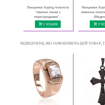
Ланцюжок Xuping позолота
Ланцюжок Xupi
"овальні ланки з
лимонна позоло
перегородками"...
(Медич
У КОШИК
У К
ВІДВІДУВАЧІ, ЯКІ ЗАМОВЛЯЮТЬ ЦЕЙ ТОВАР,