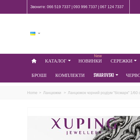
Звоните: 066 519 7337 | 093 996 7337 | 067 124 7337
New
КАТАЛОГ
НОВИНКИ
СЕРЕЖКИ
БРОШІ
КОМПЛЕКТИ
SWAROVSKI
ЧЕРВ
Home
>
Ланцюжки
>
Ланцюжок чорний родіум "бісмарк" 1/60 