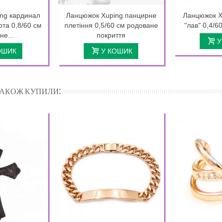
ng кардинал
Ланцюжок Xuping панцирне
Ланцюжок X
та 0,8/60 см
плетіння 0,5/60 см родоване
"лав" 0,4/6
не...
покриття
У
ОШИК
У КОШИК
 ТАКОЖ КУПИЛИ: