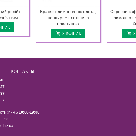
ний родій)
Браслет лимонна позолота,
Сережки каф
озп'яттям
панцирне плетіння з
лимонна по
пластиною
X
ОШИК
У КОШИК
У
КОНТАКТЫ
ам:
337
337
337
оты: пн-сб
10:00
-
19:00
 email:
g.biz.ua