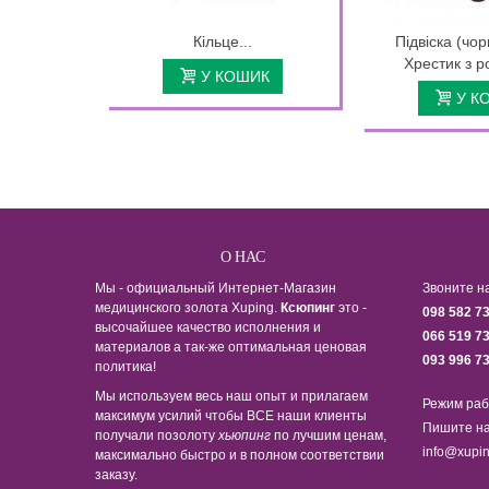
Кільце...
Підвіска (чор
Хрестик з р
У КОШИК
У К
О НАС
Мы - официальный Интернет-Магазин
Звоните н
медицинского золота Xuping.
Ксюпинг
это -
098 582 7
высочайшее качество исполнения и
066 519 7
материалов а так-же оптимальная ценовая
093 996 7
политика!
Мы используем весь наш опыт и прилагаем
Режим раб
максимум усилий чтобы ВСЕ наши клиенты
Пишите на
получали позолоту
хьюпинг
по лучшим ценам,
info@xupin
максимально быстро и в полном соответствии
заказу.