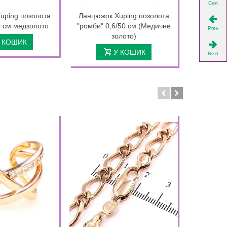
Cart
uping позолота
Ланцюжок Xuping позолота
Ланцюжок
0 см медзолото
"ромби" 0,6/50 см (Медичне
0,4/50 с
Prev
золото)
 КОШИК
У КОШИК
Next