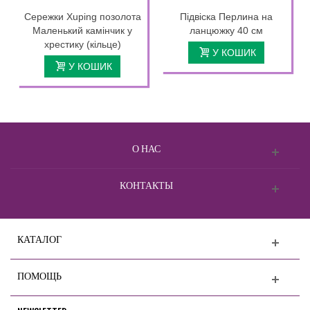
Сережки Xuping позолота
Підвіска Перлина на
Маленький камінчик у
ланцюжку 40 см
хрестику (кільце)
У КОШИК
У КОШИК
О НАС
КОНТАКТЫ
КАТАЛОГ
ПОМОЩЬ