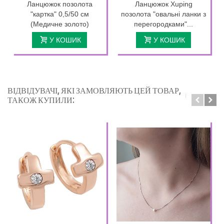
Ланцюжок позолота
Ланцюжок Xuping
"картка" 0,5/50 см
позолота "овальні ланки з
(Медичне золото)
перегородками"...
У КОШИК
У КОШИК
ВІДВІДУВАЧІ, ЯКІ ЗАМОВЛЯЮТЬ ЦЕЙ ТОВАР,
ТАКОЖ КУПИЛИ: