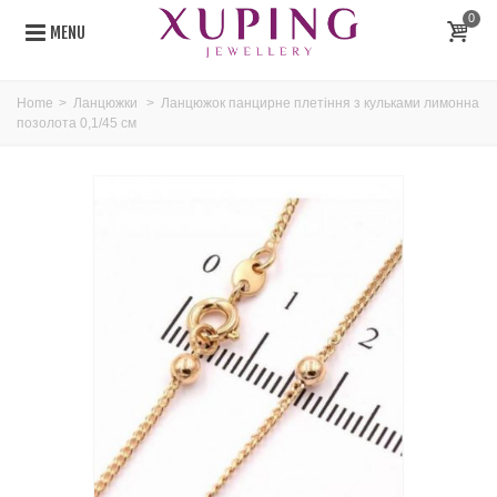
0
MENU
Home
>
Ланцюжки
>
Ланцюжок панцирне плетіння з кульками лимонна
позолота 0,1/45 см