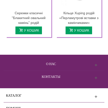
Сережки класичні
Кільце Xuping родій
"Блакитний овальний
«Перламутрові вставки з
камінь" родій
камінчиками»
У КОШИК
У КОШИК
О НАС
КОНТАКТЫ
КАТАЛОГ