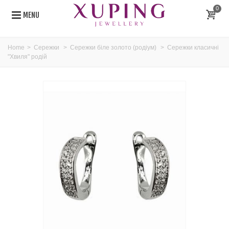
0
MENU
Home
>
Сережки
>
Сережки біле золото (родіум)
>
Сережки класичні
"Хвиля" родій