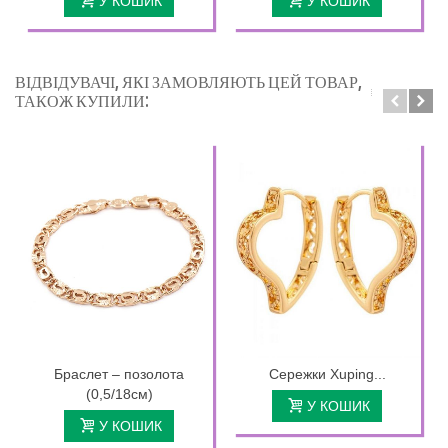
У КОШИК
У КОШИК
ВІДВІДУВАЧІ, ЯКІ ЗАМОВЛЯЮТЬ ЦЕЙ ТОВАР,
ТАКОЖ КУПИЛИ:
Браслет – позолота
Сережки Xuping...
(0,5/18см)
У КОШИК
У КОШИК