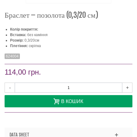
Браслет – позолота (0,3/20 см)
Колір покриття:
Вставка:
без каміння
Розмір:
0,3/20см
Плетіння:
скріпка
624004
114,00 грн.
-
+
В КОШИК
DATA SHEET