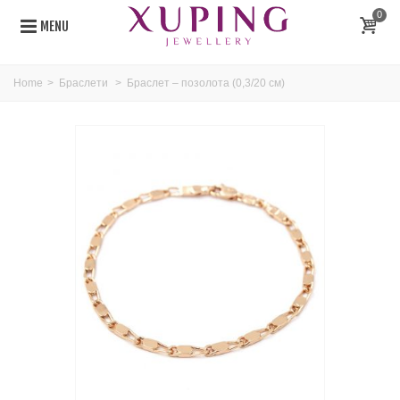
0
MENU
Home
>
Браслети
>
Браслет – позолота (0,3/20 см)