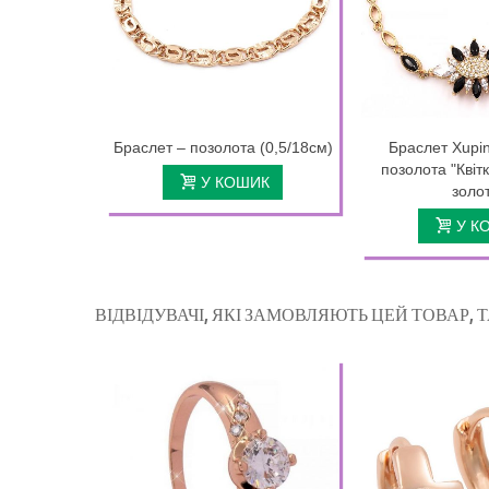
Браслет – позолота (0,5/18см)
Браслет Xupi
позолота "Квіт
У КОШИК
золо
У К
ВІДВІДУВАЧІ, ЯКІ ЗАМОВЛЯЮТЬ ЦЕЙ ТОВАР,