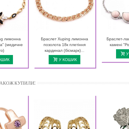
ng лимонна
Браслет Xuping лимонна
Браслет-ла
ка" (медичне
позолота 18к плетіння
камені "Р
то)
кардинал (бісмарк)...
У
ОШИК
У КОШИК
 ТАКОЖ КУПИЛИ: