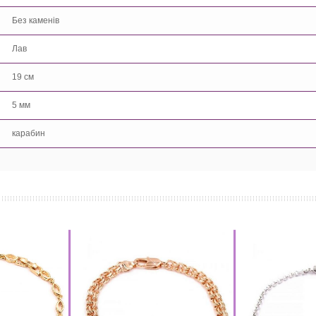
Без каменів
Лав
19 см
5 мм
карабин