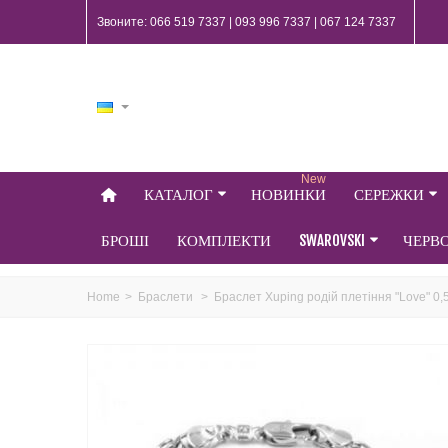
Звоните: 066 519 7337 | 093 996 7337 | 067 124 7337
New
КАТАЛОГ
НОВИНКИ
СЕРЕЖКИ
БРОШІ
КОМПЛЕКТИ
SWAROVSKI
ЧЕРВ
Home
>
Браслети
>
Браслет Xuping родій плетіння "Love" 0,