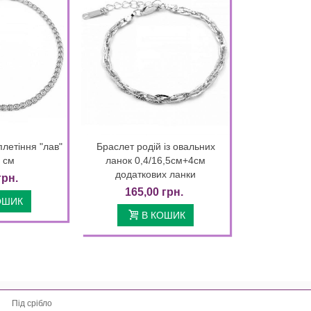
плетіння "лав"
Браслет родій із овальних
k view
Quick view
9 см
ланок 0,4/16,5см+4см
додаткових ланки
грн.
165,00 грн.
ОШИК
В КОШИК
Під срібло