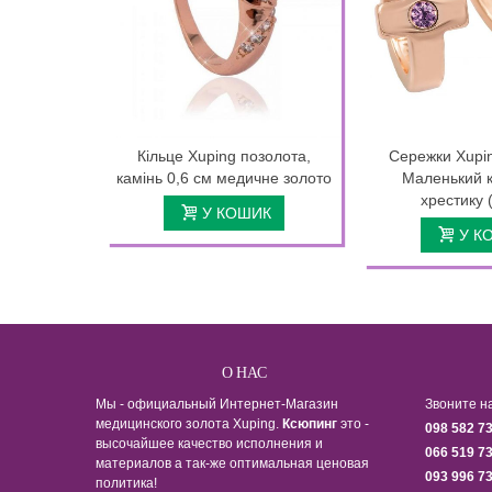
Кільце Xuping позолота,
Сережки Xupi
камінь 0,6 см медичне золото
Маленький к
хрестику (
У КОШИК
У К
О НАС
Мы - официальный Интернет-Магазин
Звоните н
медицинского золота Xuping.
Ксюпинг
это -
098 582 7
высочайшее качество исполнения и
066 519 7
материалов а так-же оптимальная ценовая
093 996 7
политика!