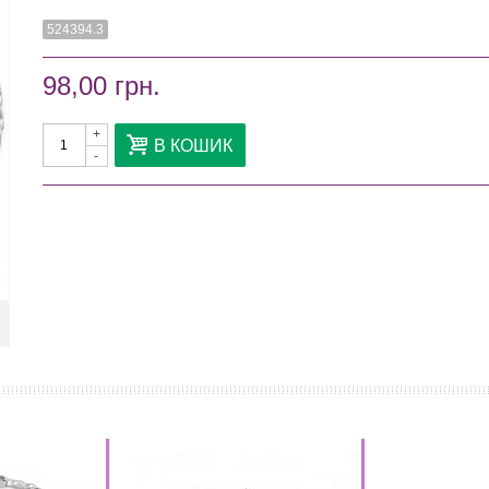
524394.3
98,00 грн.
+
В КОШИК
-