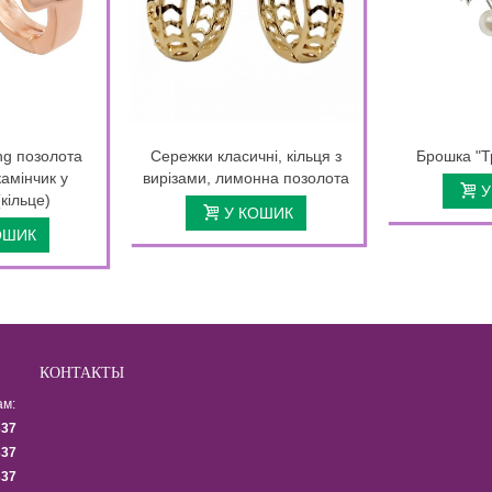
ng позолота
Сережки класичні, кільця з
Брошка "Т
амінчик у
вирізами, лимонна позолота
У
кільце)
У КОШИК
ОШИК
КОНТАКТЫ
ам:
337
337
337