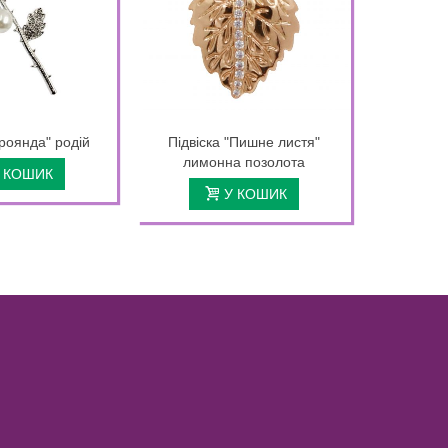
роянда" родій
Підвіска "Пишне листя"
Кольцо "
лимонна позолота
лимо
 КОШИК
У КОШИК