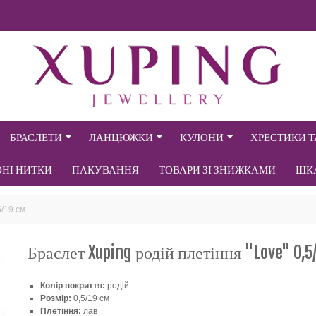
БРАСЛЕТИ
ЛАНЦЮЖКИ
КУЛОНИ
ХРЕСТИКИ 
ОНІ НИТКИ
ПАКУВАННЯ
ТОВАРИ ЗІ ЗНИЖКАМИ
ШК
5/19 см
Браслет Xuping родій плетіння "Love" 0,5
Колір покриття:
родій
Розмір:
0,5/19 см
Плетіння:
лав