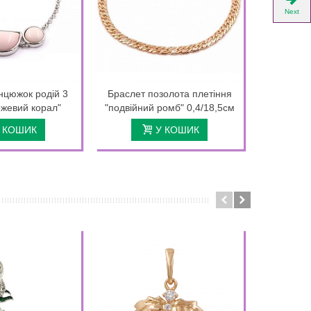
Next
нцюжок родій 3
Браслет позолота плетіння
Браслет
ожевий корал"
"подвійний ромб" 0,4/18,5см
 КОШИК
У КОШИК