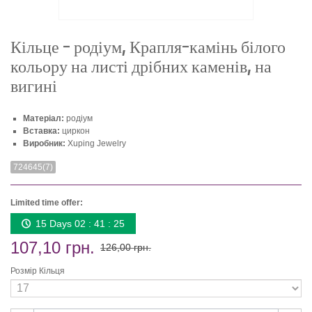
Кільце - родіум, Крапля-камінь білого
кольору на листі дрібних каменів, на
вигині
Матеріал:
родіум
Вставка:
циркон
Виробник:
Xuping Jewelry
724645(7)
Limited time offer:
15 Days 02 : 41 : 25
107,10 грн.
126,00 грн.
Розмір Кільця