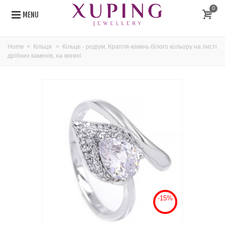
0
MENU
Home
>
Кільця
>
Кільце - родіум, Крапля-камінь білого кольору на листі
дрібних каменів, на вигині
-15%