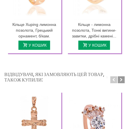
Кільце Xuping лимонна
Кільце - лимонна
позолота, Грецький
позолота, Тонкі вигини-
орнамент, б/кам.
завитки, дрібні камені...
У КОШИК
У КОШИК
ВІДВІДУВАЧІ, ЯКІ ЗАМОВЛЯЮТЬ ЦЕЙ ТОВАР,
ТАКОЖ КУПИЛИ: