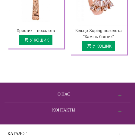
Хрестик – позолота
Кільце Xuping позолота
"Камінь бантик"
У КОШИК
У КОШИК
О НАС
КОНТАКТЫ
КАТАЛОГ