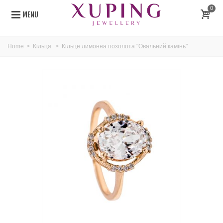
0
MENU
Home
>
Кільця
>
Кільце лимонна позолота "Овальний камінь"