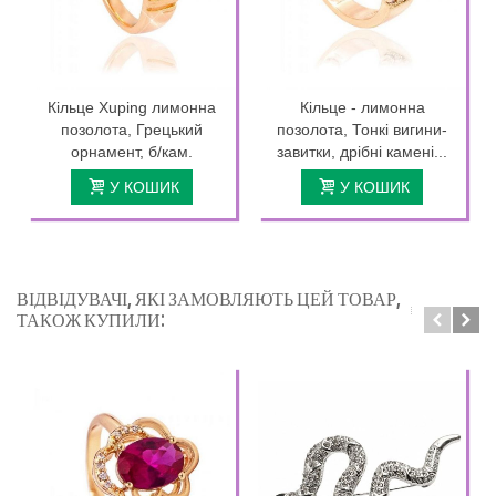
Кільце Xuping лимонна
Кільце - лимонна
позолота, Грецький
позолота, Тонкі вигини-
орнамент, б/кам.
завитки, дрібні камені...
У КОШИК
У КОШИК
ВІДВІДУВАЧІ, ЯКІ ЗАМОВЛЯЮТЬ ЦЕЙ ТОВАР,
ТАКОЖ КУПИЛИ: