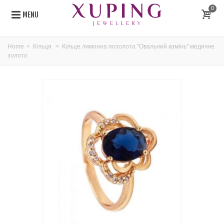
0
MENU
Home
>
Кільця
>
Кільце лимонна позолота "Овальний камінь" медичне
золото