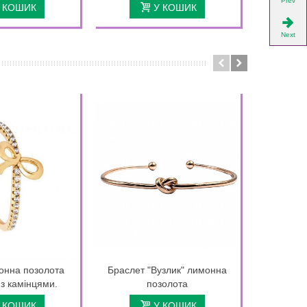
Prev
 КОШИК
У КОШИК
Next
онна позолота
Браслет "Вузлик" лимонна
Браслет
з камінцями.
позолота
підвіс
лимо
 КОШИК
У КОШИК