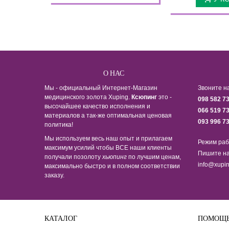
О НАС
Мы - официальный Интернет-Магазин
Звоните н
медицинского золота Xuping.
Ксюпинг
это -
098 582 7
высочайшее качество исполнения и
066 519 7
материалов а так-же оптимальная ценовая
093 996 7
политика!
Мы используем весь наш опыт и прилагаем
Режим раб
максимум усилий чтобы ВСЕ наши клиенты
Пишите на
получали позолоту
хьюпинг
по лучшим ценам,
info@xupin
максимально быстро и в полном соответствии
заказу.
КАТАЛОГ
ПОМОЩ