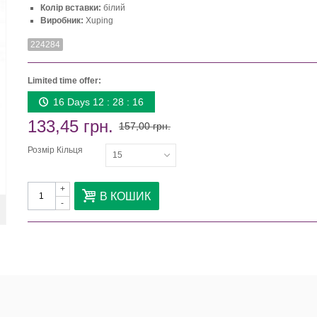
Колір вставки:
білий
Виробник:
Xuping
224284
Limited time offer:
16 Days 12 : 28 : 16
133,45 грн.
157,00 грн.
Розмір Кільця
15
+
В КОШИК
-