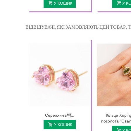
У КОШИК
У К
ВІДВІДУВАЧІ, ЯКІ ЗАМОВЛЯЮТЬ ЦЕЙ ТОВАР,
Сережки-гв...
Кільце Xupi
позолота "Овал
У КОШИК
У К