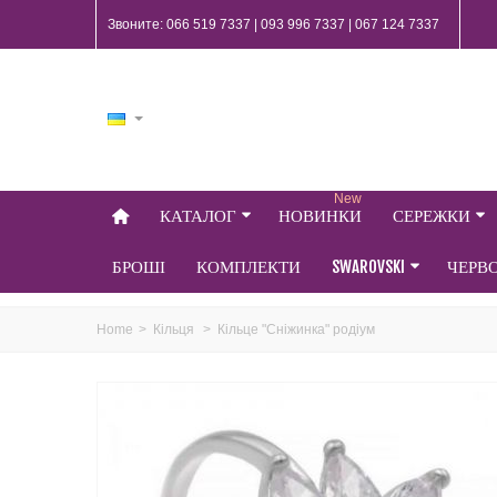
Звоните: 066 519 7337 | 093 996 7337 | 067 124 7337
New
КАТАЛОГ
НОВИНКИ
СЕРЕЖКИ
БРОШІ
КОМПЛЕКТИ
SWAROVSKI
ЧЕРВ
Home
>
Кільця
>
Кільце "Сніжинка" родіум