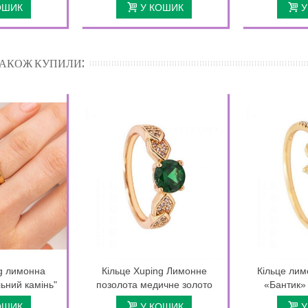
ОШИК
У КОШИК
У
 ТАКОЖ КУПИЛИ:
ng лимонна
Кільце Xuping Лимонне
Кільце лим
ьний камінь"
позолота медичне золото
«Бантик» 
ОШИК
У КОШИК
У