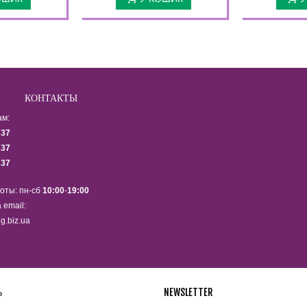
КОНТАКТЫ
ам:
337
337
337
оты: пн-сб
10:00
-
19:00
 email:
g.biz.ua
Ь
NEWSLETTER