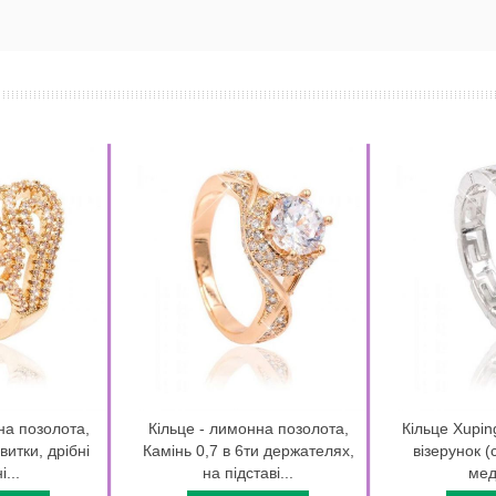
на позолота,
Кільце - лимонна позолота,
Кільце Xupin
витки, дрібні
Камінь 0,7 в 6ти держателях,
візерунок (
...
на підставі...
мед