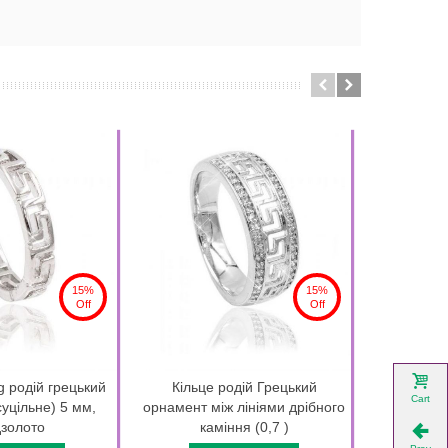
15%
15%
Off
Off
g родій грецький
Кільце родій Грецький
Кільце 
Cart
суцільне) 5 мм,
орнамент між лініями дрібного
прямокутн
золото
каміння (0,7 )