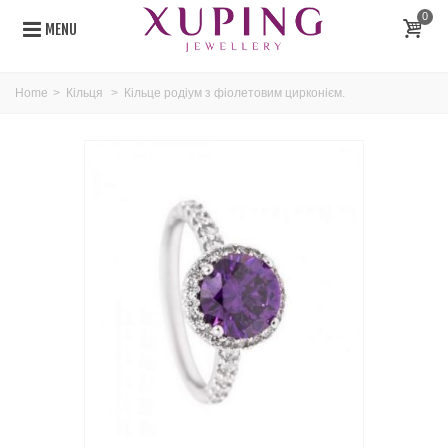
0
MENU
Home
>
Кільця
>
Кільце родіум з фіолетовим цирконієм.