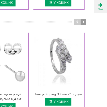
 КОШИК
У КОШИК
Next
воздики родій
Кільце Xuping "Обійми" родіум
Кільце 
кулька 0,4 см"
ч
У КОШИК
 КОШИК