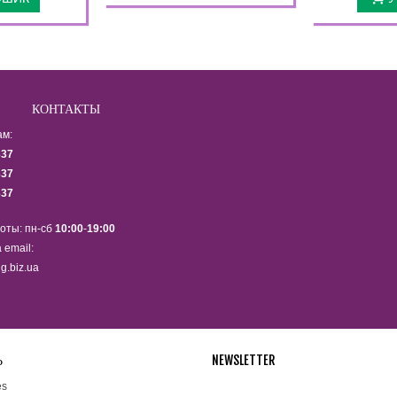
КОНТАКТЫ
ам:
337
337
337
оты: пн-сб
10:00
-
19:00
 email:
g.biz.ua
Ь
NEWSLETTER
Подпишитесь на рассылку ново
es