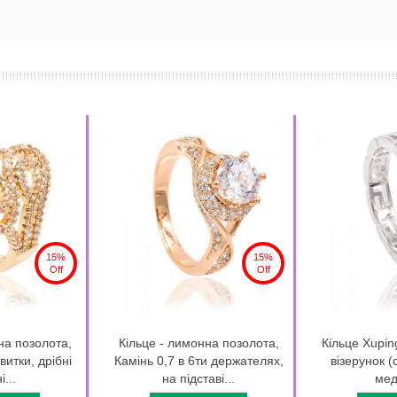
15%
15%
Off
Off
на позолота,
Кільце - лимонна позолота,
Кільце Xupin
витки, дрібні
Камінь 0,7 в 6ти держателях,
візерунок (
...
на підставі...
мед