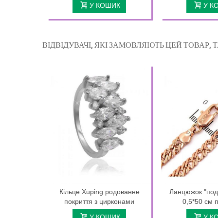
У КОШИК
У К
ВІДВІДУВАЧІ, ЯКІ ЗАМОВЛЯЮТЬ ЦЕЙ ТОВАР,
Кільце Xuping родованне
Ланцюжок "под
покриття з цирконами
0,5*50 см 
У КОШИК
У К