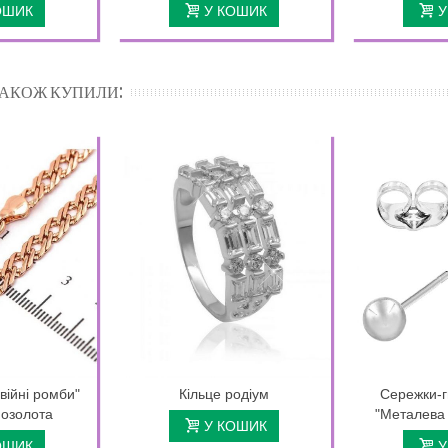
ОШИК
У КОШИК
У
 ТАКОЖ КУПИЛИ:
війні ромби"
Кільце родіум
Сережки-г
позолота
"Металева 
У КОШИК
ОШИК
У