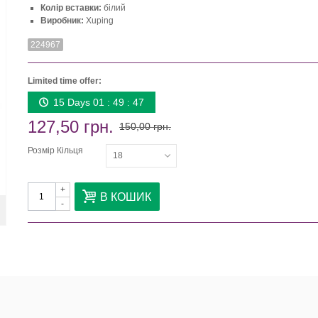
Колір вставки:
білий
Виробник:
Xuping
224967
Limited time offer:
15 Days 01 : 49 : 46
127,50 грн.
150,00 грн.
Розмір Кільця
18
+
В КОШИК
-