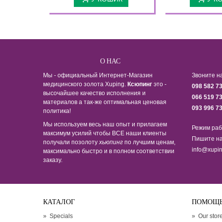
О НАС
Мы - официальный Интернет-Магазин
Звоните н
медицинского золота Xuping.
Ксюпинг
это -
098 582 7
высочайшее качество исполнения и
066 519 7
материалов а так-же оптимальная ценовая
093 996 7
политика!
Мы используем весь наш опыт и прилагаем
Режим раб
максимум усилий чтобы ВСЕ наши клиенты
Пишите на
получали позолоту
хьюпинг
по лучшим ценам,
info@xupin
максимально быстро и в полном соответствии
заказу.
КАТАЛОГ
ПОМОЩ
»
Specials
»
Our stor