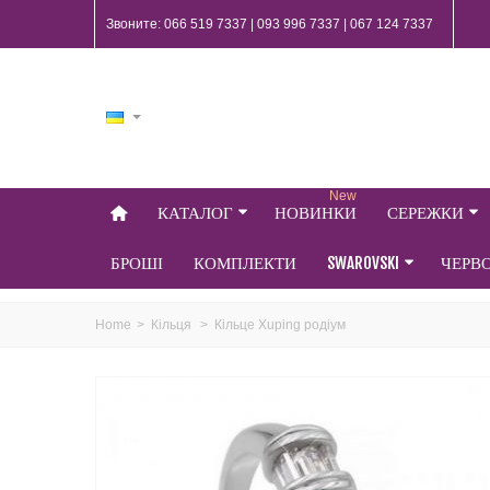
Звоните: 066 519 7337 | 093 996 7337 | 067 124 7337
New
КАТАЛОГ
НОВИНКИ
СЕРЕЖКИ
БРОШІ
КОМПЛЕКТИ
SWAROVSKI
ЧЕРВ
Home
>
Кільця
>
Кільце Xuping родіум