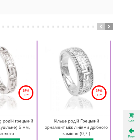
15%
15%
Off
Off
g родій грецький
Кільце родій Грецький
Кільце 
Cart
суцільне) 5 мм,
орнамент між лініями дрібного
прямокутн
золото
каміння (0,7 )
Prev