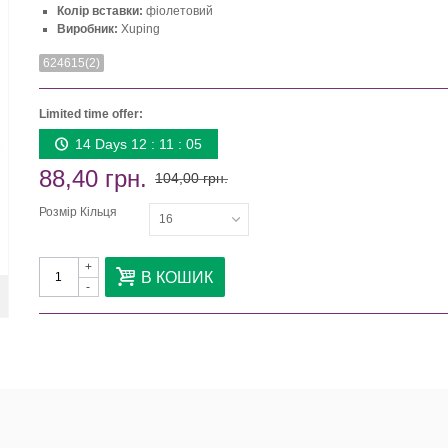
Колір вставки:
фіолетовий
Виробник:
Xuping
624615(2)
Limited time offer:
14 Days 12 : 11 : 05
88,40 грн.
104,00 грн.
Розмір Кільця
16
+
В КОШИК
-