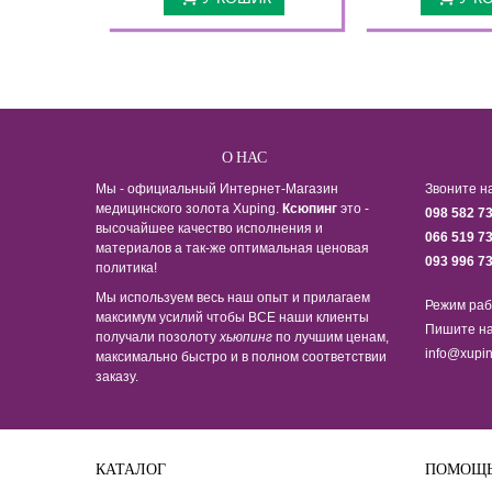
О НАС
Мы - официальный Интернет-Магазин
Звоните н
медицинского золота Xuping.
Ксюпинг
это -
098 582 7
высочайшее качество исполнения и
066 519 7
материалов а так-же оптимальная ценовая
093 996 7
политика!
Мы используем весь наш опыт и прилагаем
Режим раб
максимум усилий чтобы ВСЕ наши клиенты
Пишите на
получали позолоту
хьюпинг
по лучшим ценам,
info@xupin
максимально быстро и в полном соответствии
заказу.
КАТАЛОГ
ПОМОЩ