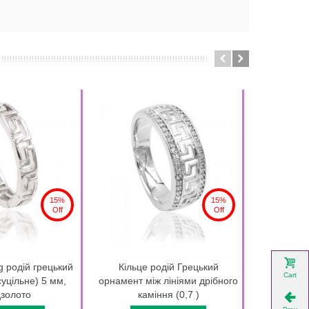
15%
15%
Off
Off
g родій грецький
Кільце родій Грецький
Кільце 
Cart
суцільне) 5 мм,
орнамент між лініями дрібного
прямокутн
золото
каміння (0,7 )