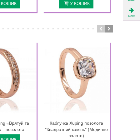
Prev
 КОШИК
У КОШИК
Next
ing «Врятуй та
Каблучка Xuping позолота
Кільце 
 - позолота
"Квадратний камінь" (Медичне
золото)
 КОШИК