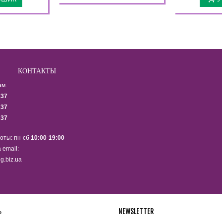
КОНТАКТЫ
ам:
337
337
337
оты: пн-сб
10:00
-
19:00
 email:
g.biz.ua
Ь
NEWSLETTER