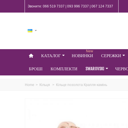
Звоните: 066 519 7337 | 093 996 7337 | 067 124 7337
New
КАТАЛОГ
НОВИНКИ
СЕРЕЖКИ
БРОШІ
КОМПЛЕКТИ
SWAROVSKI
ЧЕРВ
Home
>
Кільця
>
Кільце позолота Крапля-камінь