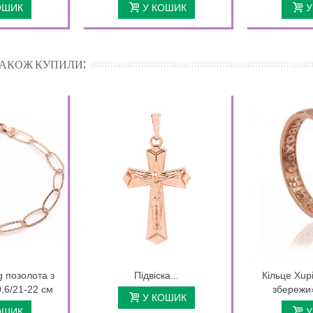
ОШИК
У КОШИК
У
 ТАКОЖ КУПИЛИ:
g позолота з
Підвіска...
Кільце Xup
0,6/21-22 см
збережи»
У КОШИК
ОШИК
У