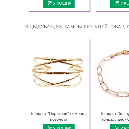
У КОШИК
У К
ВІДВІДУВАЧІ, ЯКІ ЗАМОВЛЯЮТЬ ЦЕЙ ТОВАР,
Браслет "Перетини" лимонна
Браслет Xupin
позолота
тонких ланок 
У КОШИК
У К