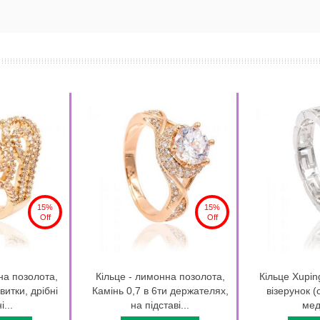
15%
15%
Off
Off
на позолота,
Кільце - лимонна позолота,
Кільце Xupin
витки, дрібні
Камінь 0,7 в 6ти держателях,
візерунок (
...
на підставі...
мед