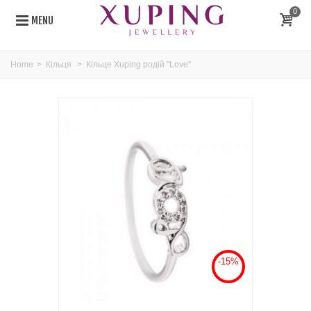
0
MENU
Home
>
Кільця
>
Кільце Xuping родій "Love"
-15%