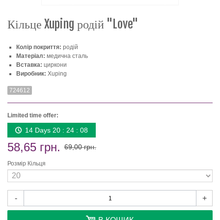
Кільце Xuping родій "Love"
Колір покриття:
родій
Матеріал:
медична сталь
Вставка:
циркони
Виробник:
Xuping
724612
Limited time offer:
14 Days 20 : 24 : 08
58,65 грн.
69,00 грн.
Розмір Кільця
-
+