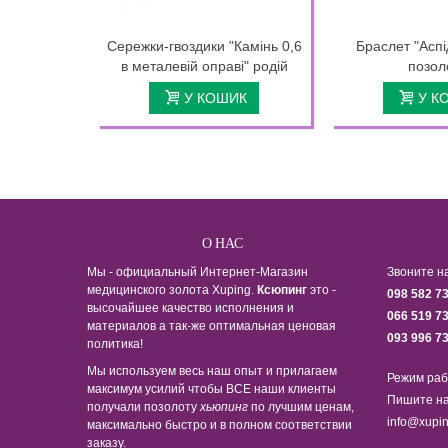
Сережки-гвоздики "Камінь 0,6
Браслет "Асп
в металевій оправі" родій
позол
У КОШИК
У К
О НАС
Мы - официальный Интернет-Магазин
Звоните н
медицинского золота Xuping.
Ксюпинг
это -
098 582 7
высочайшее качество исполнения и
066 519 7
материалов а так-же оптимальная ценовая
093 996 7
политика!
Мы используем весь наш опыт и прилагаем
Режим раб
максимум усилий чтобы ВСЕ наши клиенты
Пишите на
получали позолоту
хьюпинг
по лучшим ценам,
info@xupin
максимально быстро и в полном соответствии
заказу.