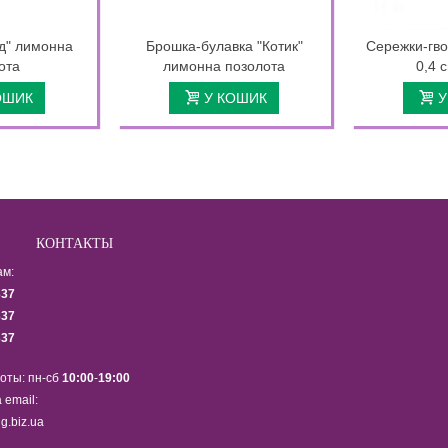
ід" лимонна
Брошка-булавка "Котик"
Сережки-гво
ота
лимонна позолота
0,4 
ОШИК
У КОШИК
У
КОНТАКТЫ
ам:
337
337
337
оты: пн-сб
10:00
-
19:00
 email:
g.biz.ua