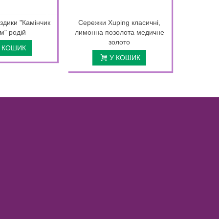
здики "Камінчик
Сережки Xuping класичні,
Чокер-ш
см" родій
лимонна позолота медичне
довги
золото
т
 КОШИК
У КОШИК