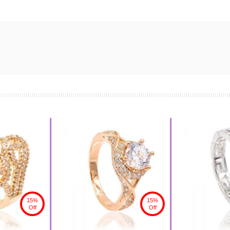
15%
15%
Off
Off