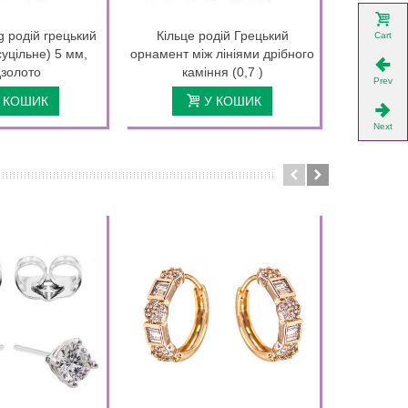
g родій грецький
Кільце родій Грецький
Кільце 
Cart
суцільне) 5 мм,
орнамент між лініями дрібного
прямокутн
золото
каміння (0,7 )
Prev
 КОШИК
У КОШИК
Next