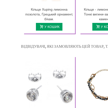
Кільце Xuping лимонна
Кільце - лимон
позолота, Грецький орнамент,
Тонкі вигини-за
б/кам.
камені
У КОШИК
У К
ВІДВІДУВАЧІ, ЯКІ ЗАМОВЛЯЮТЬ ЦЕЙ ТОВАР,