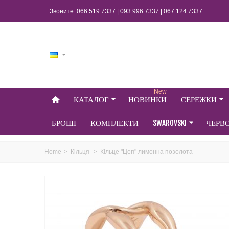
Звоните: 066 519 7337 | 093 996 7337 | 067 124 7337
New
КАТАЛОГ
НОВИНКИ
СЕРЕЖКИ
БРОШІ
КОМПЛЕКТИ
SWAROVSKI
ЧЕРВ
Home
>
Кільця
>
Кільце "Цеп" лимонна позолота