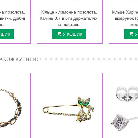
на позолота,
Кільце - лимонна позолота,
Кільце Xupin
витки, дрібні
Камінь 0,7 в 6ти держателях,
візерунок (
...
на підставі...
мед
ОШИК
У КОШИК
У
 ТАКОЖ КУПИЛИ: