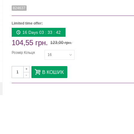
824637
Limited time offer:
16 Days 03 : 33 : 41
104,55 грн.
123,00 грн.
Розмір Кільця
16
+
В КОШИК
-