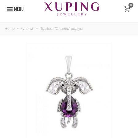
0
MENU
Home
>
Кулони
>
Підвіска "Слоник" родіум