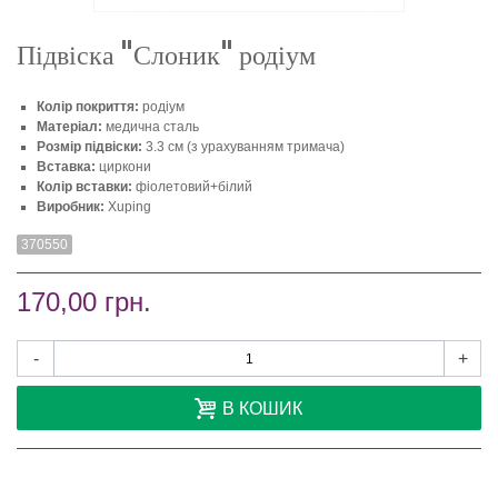
Підвіска "Слоник" родіум
Колір покриття:
родіум
Матеріал:
медична сталь
Розмір підвіски:
3.3 см (з урахуванням тримача)
Вставка:
циркони
Колір вставки:
фіолетовий+білий
Виробник:
Xuping
370550
170,00 грн.
-
+
В КОШИК