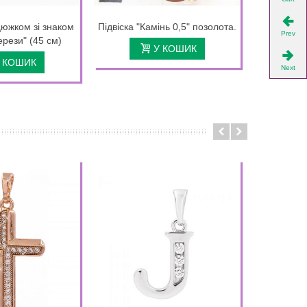
цюжком зі знаком
Підвіска "Камінь 0,5" позолота.
Підвіска 
Prev
ерези" (45 см)
см на 
У КОШИК
 КОШИК
Next