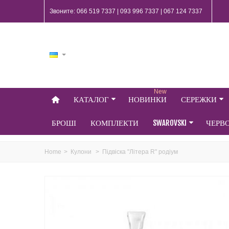
Звоните: 066 519 7337 | 093 996 7337 | 067 124 7337
New
КАТАЛОГ
НОВИНКИ
СЕРЕЖКИ
БРОШІ
КОМПЛЕКТИ
SWAROVSKI
ЧЕРВ
Home
>
Кулони
>
Підвіска "Літера R" родіум