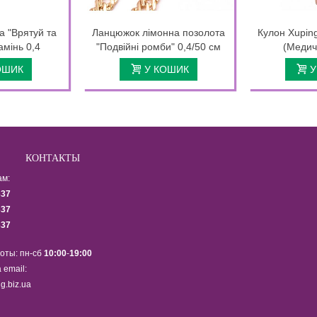
а "Врятуй та
Ланцюжок лімонна позолота
Кулон Xuping
амінь 0,4
"Подвійні ромби" 0,4/50 см
(Медич
ОШИК
У КОШИК
У
КОНТАКТЫ
ам:
337
337
337
оты: пн-сб
10:00
-
19:00
 email:
g.biz.ua