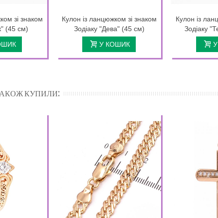
ком зі знаком
Кулон із ланцюжком зі знаком
Кулон із лан
" (45 см)
Зодіаку "Дева" (45 см)
Зодіаку "Т
ОШИК
У КОШИК
У
 ТАКОЖ КУПИЛИ: