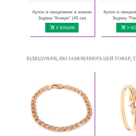
Кулон із ланцюжком зі знаком
Кулон із ланцюж
Зодіаку "Козеріг" (45 см)
Зодіаку "Рак
У КОШИК
У К
ВІДВІДУВАЧІ, ЯКІ ЗАМОВЛЯЮТЬ ЦЕЙ ТОВАР,