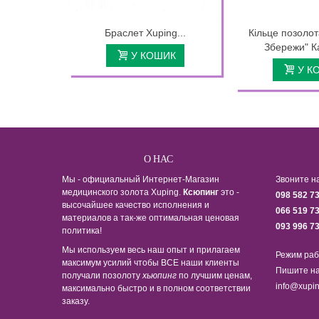
Браслет Xuping...
Кільце позолот
Збережи" К
У КОШИК
У К
О НАС
Мы - официальный Интернет-Магазин
Звоните н
медицинского золота Xuping.
Ксюпинг
это -
098 582 7
высочайшее качество исполнения и
066 519 7
материалов а так-же оптимальная ценовая
093 996 7
политика!
Мы используем весь наш опыт и прилагаем
Режим раб
максимум усилий чтобы ВСЕ наши клиенты
Пишите на
получали позолоту
хьюпинг
по лучшим ценам,
info@xupin
максимально быстро и в полном соответствии
заказу.