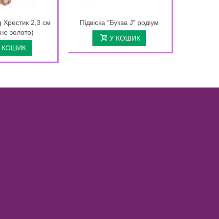
 Хрестик 2,3 см
Підвіска "Буква J" родіум
не золото)
У КОШИК
 КОШИК