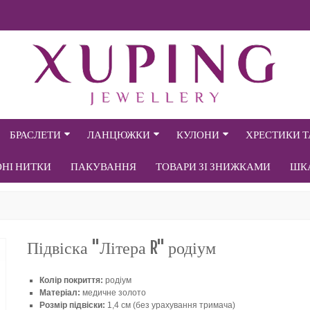
БРАСЛЕТИ
ЛАНЦЮЖКИ
КУЛОНИ
ХРЕСТИКИ 
ОНІ НИТКИ
ПАКУВАННЯ
ТОВАРИ ЗІ ЗНИЖКАМИ
ШК
Підвіска "Літера R" родіум
Колір покриття:
родіум
Матеріал:
медичне золото
Розмір підвіски:
1,4 см (без урахування тримача)