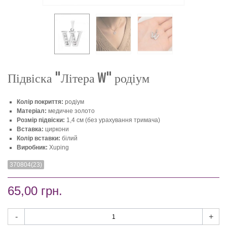
Підвіска "Літера W" родіум
Колір покриття:
родіум
Матеріал:
медичне золото
Розмір підвіски:
1,4 см (без урахування тримача)
Вставка:
циркони
Колір вставки:
білий
Виробник:
Xuping
370804(23)
65,00 грн.
-
+