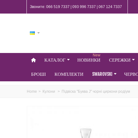
Звоните: 066 519 7337 | 093 996 7337 | 067 124 7337
New
КАТАЛОГ
НОВИНКИ
СЕРЕЖКИ
БРОШІ
КОМПЛЕКТИ
SWAROVSKI
ЧЕРВ
Home
>
Кулони
>
Підвіска "Буква J" чорні циркони родіум