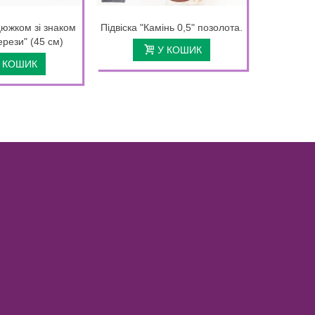
цюжком зі знаком
Підвіска "Камінь 0,5" позолота.
Підвіска 
ерези" (45 см)
см на 
У КОШИК
 КОШИК