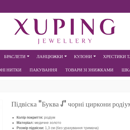
БРАСЛЕТИ
ЛАНЦЮЖКИ
КУЛОНИ
ХРЕСТИКИ 
ОНІ НИТКИ
ПАКУВАННЯ
ТОВАРИ ЗІ ЗНИЖКАМИ
ШК
Підвіска "Буква J" чорні циркони родіу
Колір покриття:
родіум
Матеріал:
медичне золото
Розмір підвіски:
1,3 см (без урахування тримача)