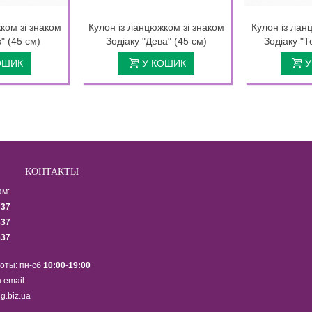
ком зі знаком
Кулон із ланцюжком зі знаком
Кулон із лан
" (45 см)
Зодіаку "Дева" (45 см)
Зодіаку "Т
ОШИК
У КОШИК
У
КОНТАКТЫ
ам:
337
337
337
оты: пн-сб
10:00
-
19:00
 email:
g.biz.ua