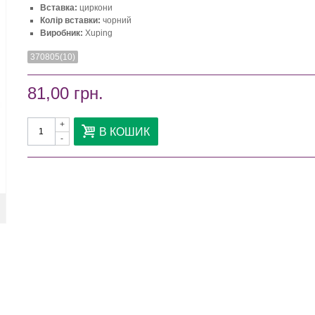
Вставка:
циркони
Колір вставки:
чорний
Виробник:
Xuping
370805(10)
81,00 грн.
+
В КОШИК
-