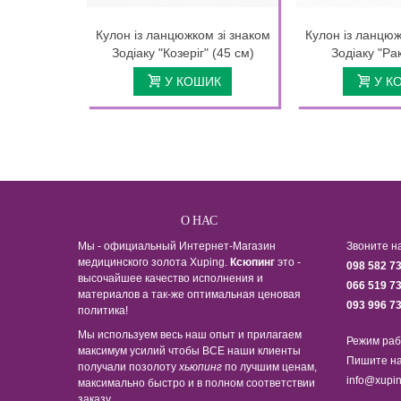
Кулон із ланцюжком зі знаком
Кулон із ланцюж
Зодіаку "Козеріг" (45 см)
Зодіаку "Рак
У КОШИК
У К
О НАС
Мы - официальный Интернет-Магазин
Звоните н
медицинского золота Xuping.
Ксюпинг
это -
098 582 7
высочайшее качество исполнения и
066 519 7
материалов а так-же оптимальная ценовая
093 996 7
политика!
Мы используем весь наш опыт и прилагаем
Режим раб
максимум усилий чтобы ВСЕ наши клиенты
Пишите на
получали позолоту
хьюпинг
по лучшим ценам,
info@xupin
максимально быстро и в полном соответствии
заказу.