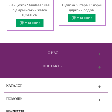
Ланцюжок Stainless Steel
Підвіска "Літера L" чорні
під армійський жетон
циркони родіум
0,2/60 см
У КОШИК
У КОШИК
О НАС
КОНТАКТЫ
КАТАЛОГ
ПОМОЩЬ
NEWSLETTER