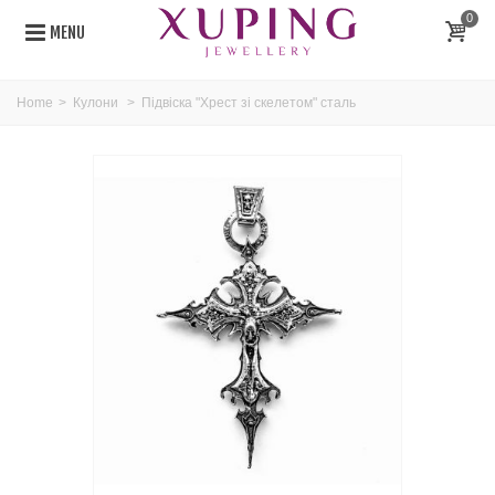
0
MENU
Home
>
Кулони
>
Підвіска "Хрест зі скелетом" сталь