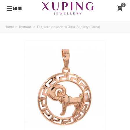
0
MENU
Home
>
Кулони
>
Підвіска позолота Знак Зодіаку (Овен)