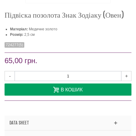
Підвіска позолота Знак Зодіаку (Овен)
Матеріал:
Медичне золото
Розмір:
2,5 см
724277(5)
65,00 грн.
-
+
В КОШИК
DATA SHEET