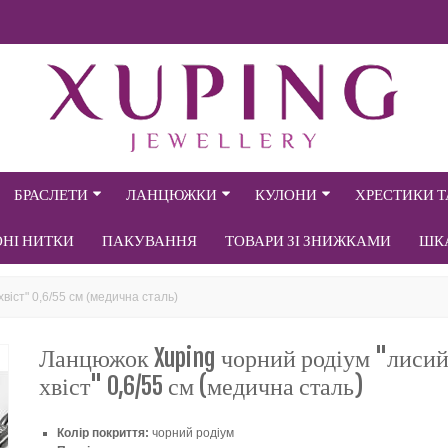
БРАСЛЕТИ
ЛАНЦЮЖКИ
КУЛОНИ
ХРЕСТИКИ 
ОНІ НИТКИ
ПАКУВАННЯ
ТОВАРИ ЗІ ЗНИЖКАМИ
ШК
віст" 0,6/55 см (медична сталь)
Ланцюжок Xuping чорний родіум "лиси
хвіст" 0,6/55 см (медична сталь)
Колір покриття:
чорний родіум