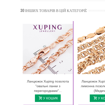
30 ІНШИХ ТОВАРІВ В ЦІЙ КАТЕГОРІЇ:
Ланцюжок Xuping позолота
Ланцюжок Xupi
"овальні ланки з
лимонна позоло
перегородками"...
(Медич
У КОШИК
У К