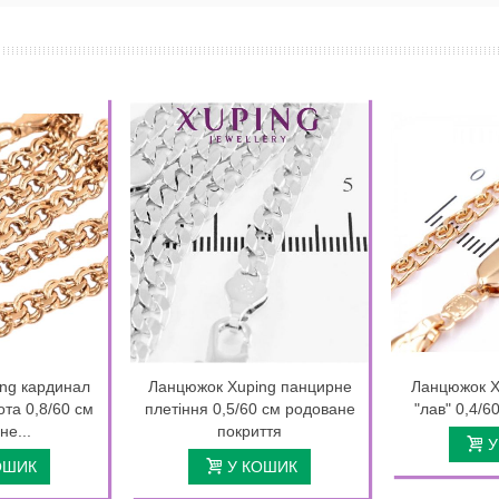
ng кардинал
Ланцюжок Xuping панцирне
Ланцюжок X
та 0,8/60 см
плетіння 0,5/60 см родоване
"лав" 0,4/6
не...
покриття
У
ОШИК
У КОШИК