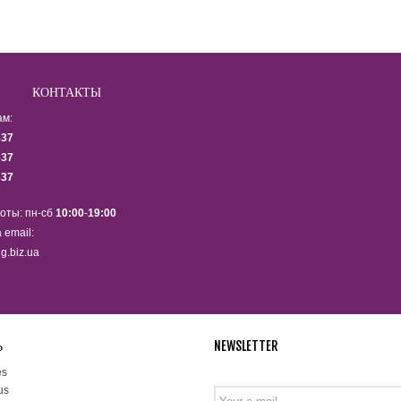
КОНТАКТЫ
ам:
337
337
337
оты: пн-сб
10:00
-
19:00
 email:
g.biz.ua
Ь
NEWSLETTER
Подпишитесь на рассылку ново
es
us