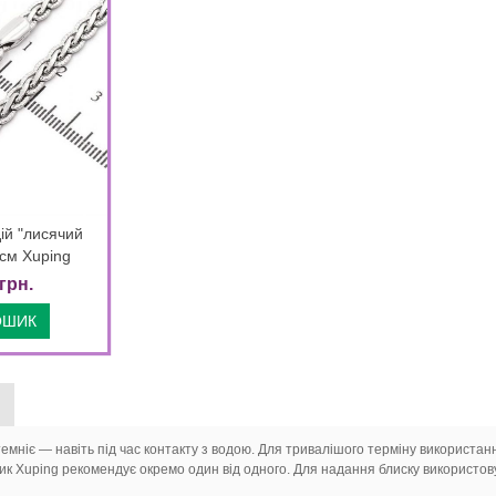
ій "лисячий
k view
 см Xuping
грн.
ОШИК
 темніє — навіть під час контакту з водою. Для тривалішого терміну використан
ник Xuping рекомендує окремо один від одного. Для надання блиску використов