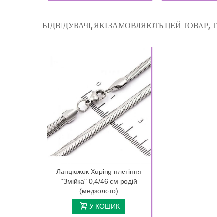
ВІДВІДУВАЧІ, ЯКІ ЗАМОВЛЯЮТЬ ЦЕЙ ТОВАР,
Ланцюжок Xuping плетіння
"Змійка" 0,4/46 см родій
(медзолото)
У КОШИК