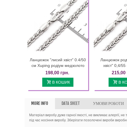
Ланцюжок "лисий хвіст" 0.4/50
Ланцюжок род
Quick view
Quic
см Xuping родіум медзолото
хвіст" 0,4/55
198,00 грн.
215,00 
В КОШИК
В К
MORE INFO
DATA SHEET
УМОВИ РОБОТИ
Матеріал виробу дуже гарної якості, не викликає алергії, не
під час носіння виробу. Зберігати позолочені вироби вироб