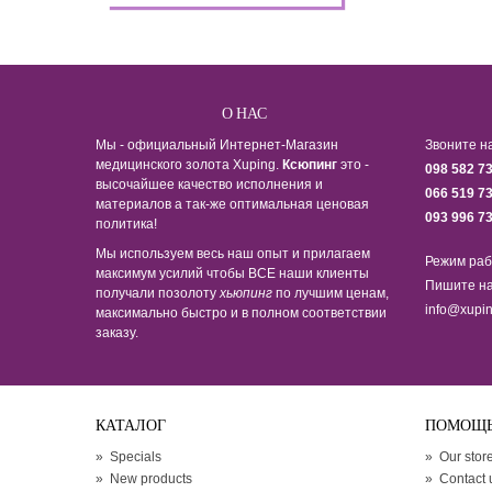
О НАС
Мы - официальный Интернет-Магазин
Звоните н
медицинского золота Xuping.
Ксюпинг
это -
098 582 7
высочайшее качество исполнения и
066 519 7
материалов а так-же оптимальная ценовая
093 996 7
политика!
Мы используем весь наш опыт и прилагаем
Режим раб
максимум усилий чтобы ВСЕ наши клиенты
Пишите на
получали позолоту
хьюпинг
по лучшим ценам,
info@xupin
максимально быстро и в полном соответствии
заказу.
КАТАЛОГ
ПОМОЩ
»
Specials
»
Our stor
»
New products
»
Contact 