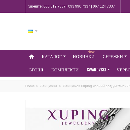
Звоните: 066 519 7337 | 093 996 7337 | 067 124 7337
New
КАТАЛОГ
НОВИНКИ
СЕРЕЖКИ
БРОШІ
КОМПЛЕКТИ
SWAROVSKI
ЧЕРВ
Home
>
Ланцюжки
>
Ланцюжок Xuping чорний родіум "лисий х