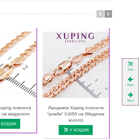
Cart
Prev
Next
uping позолота
Ланцюжок Xuping позолота
Ланцюжок
0 см медзолото
"ромби" 0,6/50 см (Медичне
0,4/50 с
золото)
 КОШИК
У КОШИК