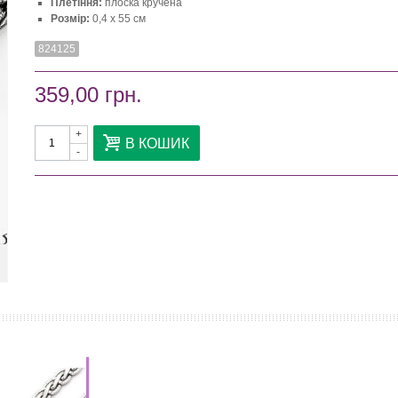
Плетіння:
плоска кручена
Розмір:
0,4 х 55 см
824125
359,00 грн.
+
В КОШИК
-