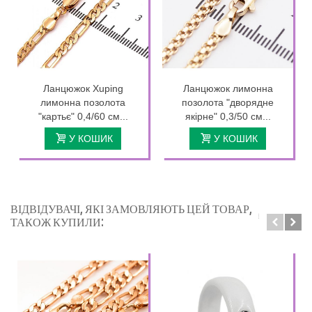
Ланцюжок Xuping
Ланцюжок лимонна
лимонна позолота
позолота "дворядне
"картьє" 0,4/60 см...
якірне" 0,3/50 см...
У КОШИК
У КОШИК
ВІДВІДУВАЧІ, ЯКІ ЗАМОВЛЯЮТЬ ЦЕЙ ТОВАР,
ТАКОЖ КУПИЛИ: