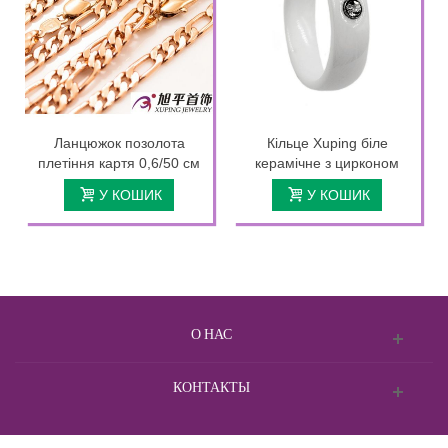
Ланцюжок позолота
Кільце Xuping біле
плетіння картя 0,6/50 см
керамічне з цирконом
У КОШИК
У КОШИК
О НАС
КОНТАКТЫ