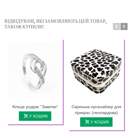
ВІДВІДУВАЧІ, ЯКІ ЗАМОВЛЯЮТЬ ЦЕЙ ТОВАР,
ТАКОЖ КУПИЛИ:
Кільце родіум "Завитки"
Скринька-органайзер для
прикрас (леопардова)
У КОШИК
У КОШИК