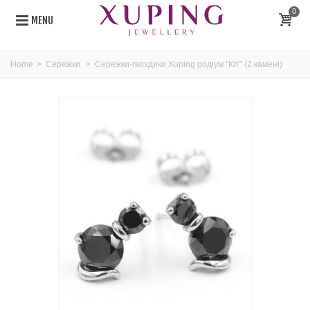
0
MENU
Home
>
Сережки
>
Сережки-гвоздики Xuping родіум "Кіт" (2 камені)