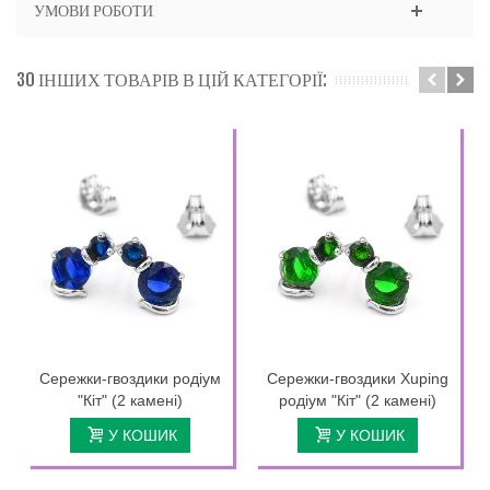
УМОВИ РОБОТИ
30 ІНШИХ ТОВАРІВ В ЦІЙ КАТЕГОРІЇ:
Сережки-гвоздики родіум
Сережки-гвоздики Xuping
"Кіт" (2 камені)
родіум "Кіт" (2 камені)
У КОШИК
У КОШИК