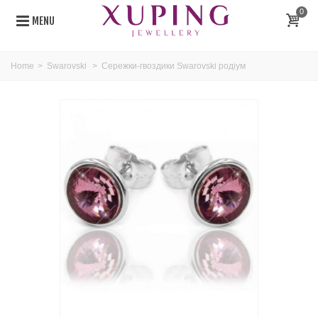
0
MENU
Home
>
Swarovski
>
Сережки-гвоздики Swarovski родіум