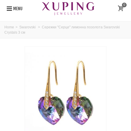
0
MENU
Home
>
Swarovski
>
Сережки "Серце" лимонна позолота Swarovski
Crystals 3 см