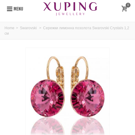
0
MENU
Home
>
Swarovski
>
Сережки лимонна позолота Swarovski Crystals 1,2
см