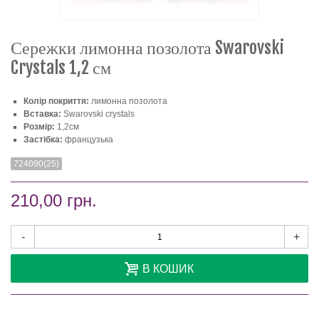
Сережки лимонна позолота Swarovski
Crystals 1,2 см
Колір покриття:
лимонна позолота
Вставка:
Swarovski crystals
Розмір:
1,2см
Застібка:
французька
724090(25)
210,00 грн.
-
+
В КОШИК