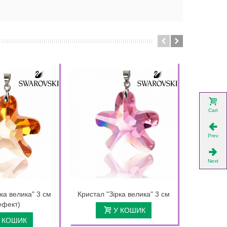
Cart
Prev
Next
ка велика" 3 см
Кристал "Зірка велика" 3 см
Кулон на 
ефект)
Прямоку
У КОШИК
 КОШИК