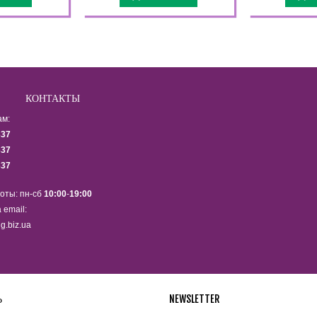
КОНТАКТЫ
ам:
337
337
337
оты: пн-сб
10:00
-
19:00
 email:
g.biz.ua
Ь
NEWSLETTER