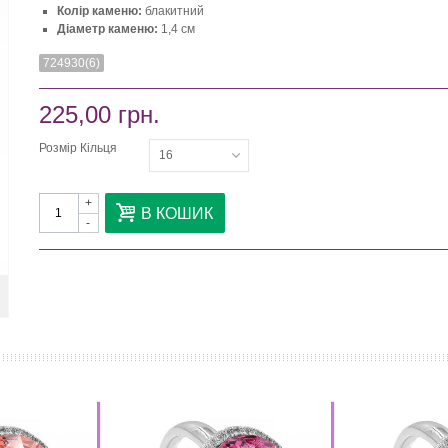
Колір каменю:
блакитний
Діаметр каменю:
1,4 см
724930(6)
225,00 грн.
Розмір Кільця
16
+
В КОШИК
-