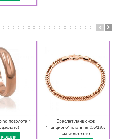
ing позолота 4
Браслет ланцюжок
Серьги
едзолото)
"Панцирне" плетіння 0,5/18,5
(Меди
см медзолото
 КОШИК