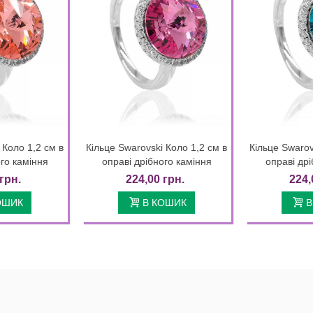
 Коло 1,2 см в
Кільце Swarovski Коло 1,2 см в
Кільце Swarov
k view
Quick view
ого каміння
оправі дрібного каміння
оправі дрі
грн.
224,00 грн.
224,
ОШИК
В КОШИК
В