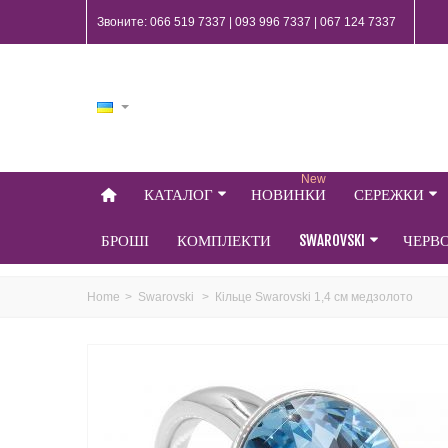
Звоните: 066 519 7337 | 093 996 7337 | 067 124 7337
New
КАТАЛОГ
НОВИНКИ
СЕРЕЖКИ
БРОШІ
КОМПЛЕКТИ
SWAROVSKI
ЧЕРВ
Home
>
Swarovski
>
Кільце Swarovski 1,4 см медзолото