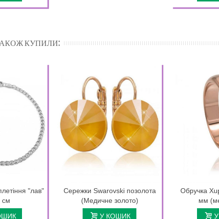
 ТАКОЖ КУПИЛИ:
плетіння "лав"
Сережки Swarovski позолота
Обручка Xup
9 см
(Медичне золото)
мм (м
ОШИК
У КОШИК
У