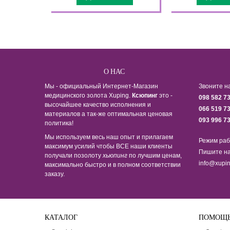
О НАС
Мы - официальный Интернет-Магазин
Звоните н
медицинского золота Xuping.
Ксюпинг
это -
098 582 7
высочайшее качество исполнения и
066 519 7
материалов а так-же оптимальная ценовая
093 996 7
политика!
Мы используем весь наш опыт и прилагаем
Режим раб
максимум усилий чтобы ВСЕ наши клиенты
Пишите на
получали позолоту
хьюпинг
по лучшим ценам,
info@xupin
максимально быстро и в полном соответствии
заказу.
КАТАЛОГ
ПОМОЩ