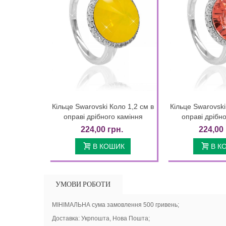
Кільце Swarovski Коло 1,2 см в
Кільце Swarovski
Quick view
Quic
оправі дрібного каміння
оправі дрібн
224,00 грн.
224,00 
В КОШИК
В К
УМОВИ РОБОТИ
МІНІМАЛЬНА сума замовлення 500 гривень;
Доставка: Укрпошта, Нова Пошта;