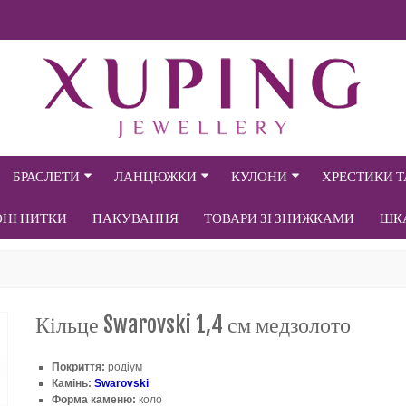
БРАСЛЕТИ
ЛАНЦЮЖКИ
КУЛОНИ
ХРЕСТИКИ 
ОНІ НИТКИ
ПАКУВАННЯ
ТОВАРИ ЗІ ЗНИЖКАМИ
ШК
Кільце Swarovski 1,4 см медзолото
Покриття:
родіум
Камінь:
Swarovski
Форма каменю:
коло