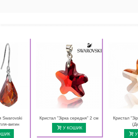
и Swarovski
Кристал "Зірка середня" 2 см
Кристал "Зір
пля-вигин
(Д
У КОШИК
ОШИК
У