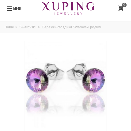
0
MENU
Home
>
Swarovski
>
Сережки-гвоздики Swarovski родіум