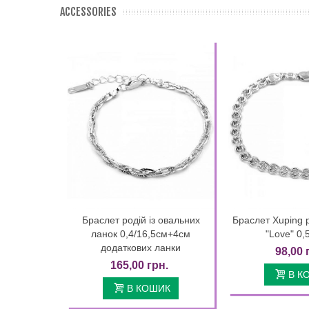
ACCESSORIES
Браслет родій із овальних
Браслет Xuping 
Quick view
Quic
ланок 0,4/16,5см+4см
"Love" 0,
додаткових ланки
98,00 
165,00 грн.
В К
В КОШИК