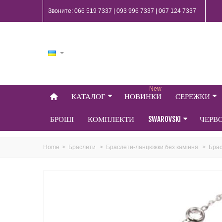
Звоните: 066 519 7337 | 093 996 7337 | 067 124 7337
New
КАТАЛОГ
НОВИНКИ
СЕРЕЖКИ
БРОШІ
КОМПЛЕКТИ
SWAROVSKI
ЧЕРВ
Home
>
Браслети
>
Браслети-ланцюжки без каміння
>
Брас