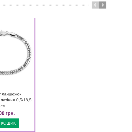
т ланцюжок
Quick view
летіння 0,5/18,5
см
00 грн.
 КОШИК