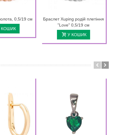
олота, 0,5/19 см
Браслет Xuping родій плетіння
Брасле
"Love" 0,5/19 см
позол
 КОШИК
У КОШИК