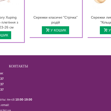
огу Xuping
Сережки класичні "Стрічка"
Сережки ли
 плетіння з
родій
"Кільц
 23-26 см
У КОШИК
У
ОШИК
КОНТАКТЫ
ам:
337
337
337
оты: пн-сб
10:00
-
19:00
 email:
g.biz.ua