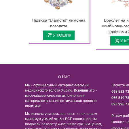
Підвіска "Diamond" лимонна
Браслет на н
позолота
комбінованого
підвісками
У КОШИК
У К
О НАС
Мы - официальный Интернет-Магазин
Звоните н
медицинского золота Xuping.
Ксюпинг
это -
098 582 7
высочайшее качество исполнения и
066 519 7
материалов а так-же оптимальная ценовая
093 996 7
политика!
Мы используем весь наш опыт и прилагаем
Режим раб
максимум усилий чтобы ВСЕ наши клиенты
Пишите на
получали позолоту
хьюпинг
по лучшим ценам,
info@xupin