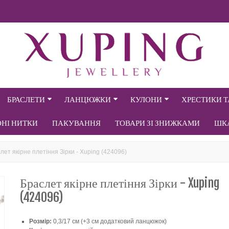
БРАСЛЕТИ
ЛАНЦЮЖКИ
КУЛОНИ
ХРЕСТИКИ 
ОНІ НИТКИ
ПАКУВАННЯ
ТОВАРИ ЗІ ЗНИЖКАМИ
ШК
лет якірне плетіння Зірки - Xuping (424096)
Браслет якірне плетіння Зірки - Xuping
(424096)
Розмір:
0,3/17 см (+3 см додатковий ланцюжок)