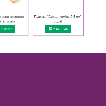
монна позолота
Підвіска "Серце-камінь 0.5 см"
Підвіска "
е" класика
родій
 КОШИК
У КОШИК