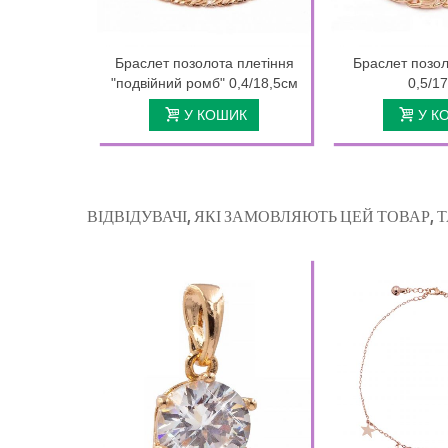
Браслет позолота плетіння
Браслет позол
"подвійний ромб" 0,4/18,5см
0,5/1
У КОШИК
У К
ВІДВІДУВАЧІ, ЯКІ ЗАМОВЛЯЮТЬ ЦЕЙ ТОВАР,