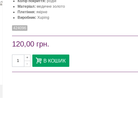
Колір покриття:
родій
Матеріал:
медичне золото
Плетіння:
якірне
Виробник:
Xuping
424096
120,00 грн.
+
В КОШИК
-