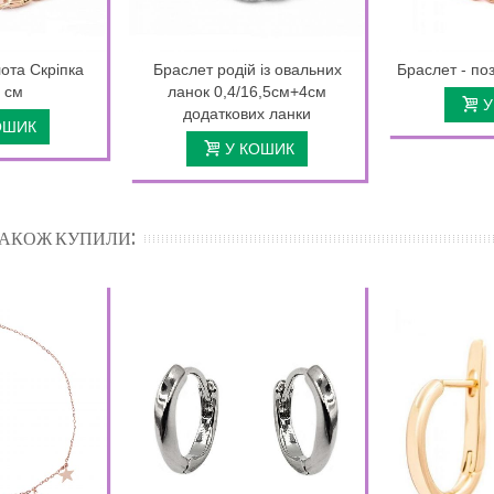
ота Скріпка
Браслет родій із овальних
Браслет - поз
7 см
ланок 0,4/16,5см+4см
У
додаткових ланки
ОШИК
У КОШИК
 ТАКОЖ КУПИЛИ: