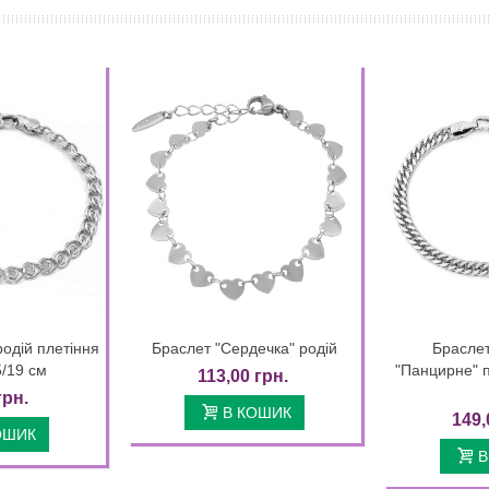
родій плетіння
Браслет "Сердечка" родій
Брасле
k view
Quick view
5/19 см
"Панцирне" п
113,00 грн.
грн.
В КОШИК
149,
ОШИК
В