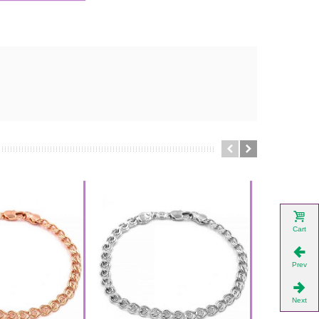
Cart
Prev
Next