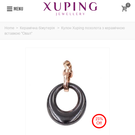
0
MENU
Home
>
Керамічна біжутерія
>
Кулон Xuping позолота з керамічною
вставкою "Овал"
15%
Off