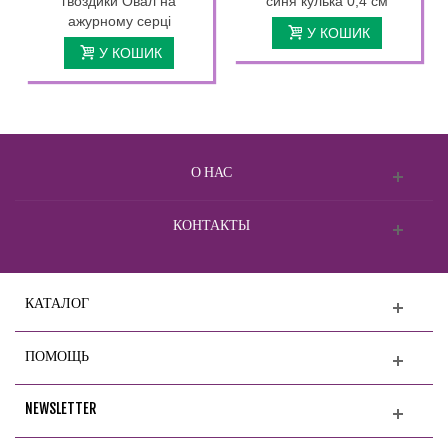
гвоздики Овал на
синя кулька 0,4 см
ажурному серці
У КОШИК
У КОШИК
О НАС
КОНТАКТЫ
КАТАЛОГ
ПОМОЩЬ
NEWSLETTER