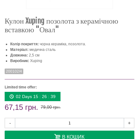
Кулон Xuping позолота з керамічною
вставкою "Овал"
Колір покриття:
чорна кераміка, позолота.
Матеріал:
медична сталь
Довжина:
2,5 см
Виробник:
Xuping
200102/4
Limited time offer:
02 Days 15 : 26 : 39
67,15 грн.
79,00 грн.
-
+
В КОШИК