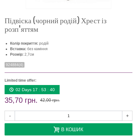
Підвіска (чорний родій) Хрест із
розп'яттям
Колір покриття:
родій
Вставка:
без каміння
Розмір:
2,7см
924884(4)
Limited time offer:
02 Days 17 : 53 : 40
35,70 грн.
42,00 грн.
-
+
В КОШИК