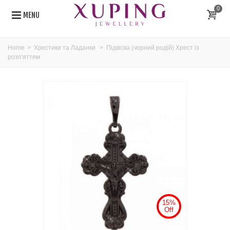
0
MENU
Home
>
Хрестики та Ладанки
>
Підвіска (чорний родій) Хрест із
розп'яттям
15%
Off