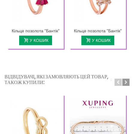
Кільце позолота "Бантік"
Кільце позолота "Бантік"
У КОШИК
У КОШИК
ВІДВІДУВАЧІ, ЯКІ ЗАМОВЛЯЮТЬ ЦЕЙ ТОВАР,
ТАКОЖ КУПИЛИ: