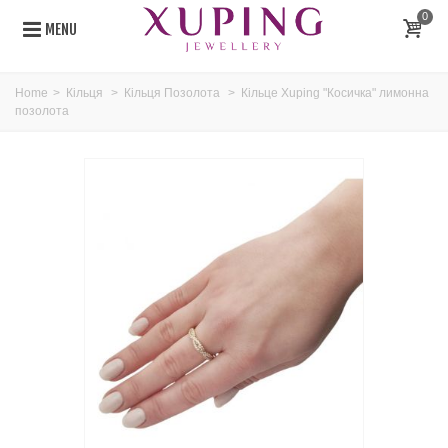
0
MENU
Home
>
Кільця
>
Кільця Позолота
>
Кільце Xuping "Косичка" лимонна
позолота