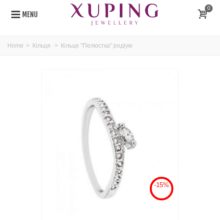
0
MENU
Home
>
Кільця
>
Кільце "Пелюстка" родіум
-15%