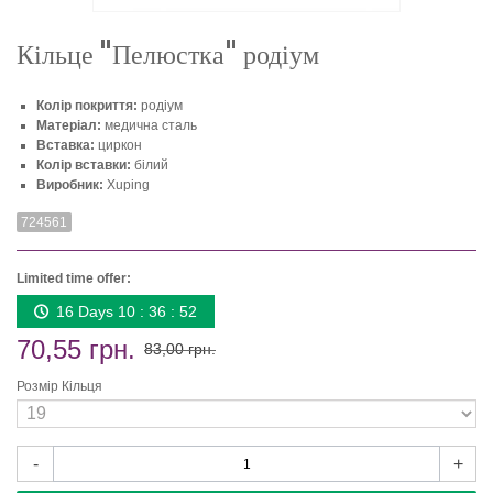
Кільце "Пелюстка" родіум
Колір покриття:
родіум
Матеріал:
медична сталь
Вставка:
циркон
Колір вставки:
білий
Виробник:
Xuping
724561
Limited time offer:
16 Days 10 : 36 : 52
70,55 грн.
83,00 грн.
Розмір Кільця
-
+