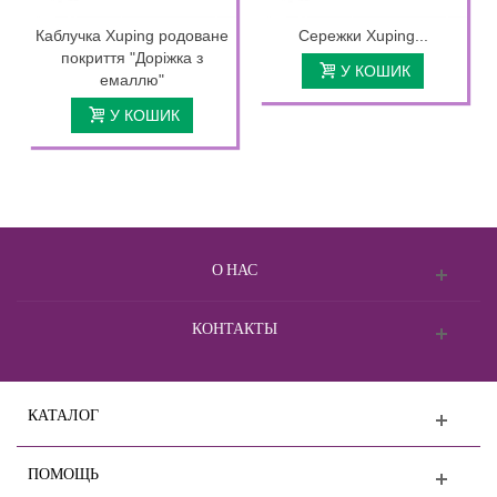
Каблучка Xuping родоване
Сережки Xuping...
покриття "Доріжка з
У КОШИК
емаллю"
У КОШИК
О НАС
КОНТАКТЫ
КАТАЛОГ
ПОМОЩЬ