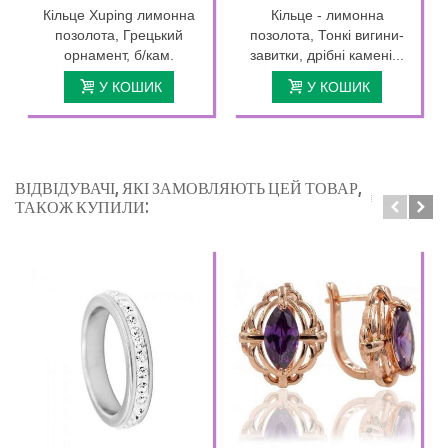
Кільце Xuping лимонна
Кільце - лимонна
позолота, Грецький
позолота, Тонкі вигини-
орнамент, б/кам.
завитки, дрібні камені...
У КОШИК
У КОШИК
ВІДВІДУВАЧІ, ЯКІ ЗАМОВЛЯЮТЬ ЦЕЙ ТОВАР,
ТАКОЖ КУПИЛИ: