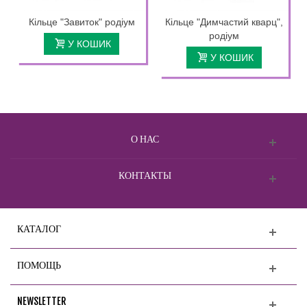
Кільце "Завиток" родіум
Кільце "Димчастий кварц",
родіум
У КОШИК
У КОШИК
О НАС
КОНТАКТЫ
КАТАЛОГ
ПОМОЩЬ
NEWSLETTER