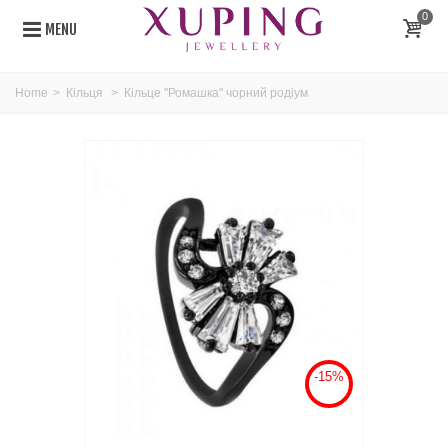
0
MENU
Home
>
Кільця
>
Кільце "Ромашка" чорний родіум
-15%