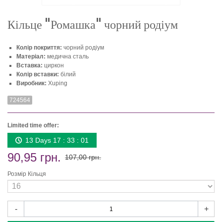
Кільце "Ромашка" чорний родіум
Колір покриття:
чорний родіум
Матеріал:
медична сталь
Вставка:
циркон
Колір вставки:
білий
Виробник:
Xuping
724564
Limited time offer:
13 Days 17 : 33 : 01
90,95 грн.
107,00 грн.
Розмір Кільця
-
+