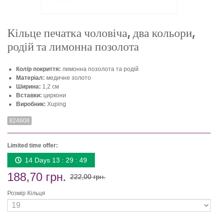
Кільце печатка чоловіча, два кольори,
родій та лимонна позолота
Колір покриття:
лимонна позолота та родій
Матеріал:
медичне золото
Ширина:
1,2 см
Вставки:
циркони
Виробник:
Xuping
824608
Limited time offer:
14 Days 13 : 29 : 49
188,70 грн.
222,00 грн.
Розмір Кільця