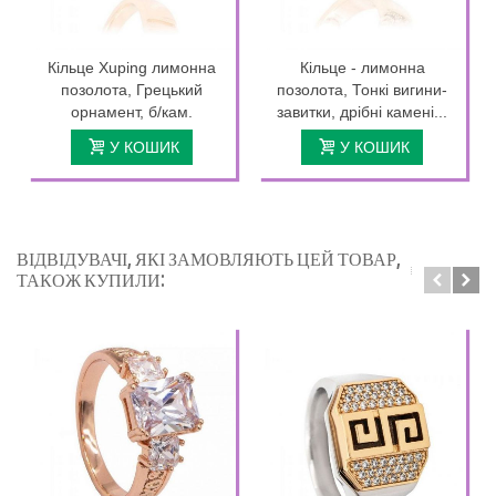
Кільце Xuping лимонна
Кільце - лимонна
позолота, Грецький
позолота, Тонкі вигини-
орнамент, б/кам.
завитки, дрібні камені...
У КОШИК
У КОШИК
ВІДВІДУВАЧІ, ЯКІ ЗАМОВЛЯЮТЬ ЦЕЙ ТОВАР,
ТАКОЖ КУПИЛИ: