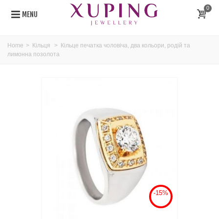
0
MENU
Home
>
Кільця
>
Кільце печатка чоловіча, два кольори, родій та
лимонна позолота
-15%