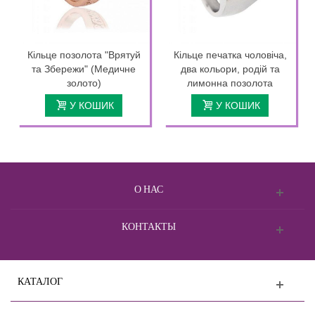
Кільце позолота "Врятуй
Кільце печатка чоловіча,
та Збережи" (Медичне
два кольори, родій та
золото)
лимонна позолота
У КОШИК
У КОШИК
О НАС
КОНТАКТЫ
КАТАЛОГ