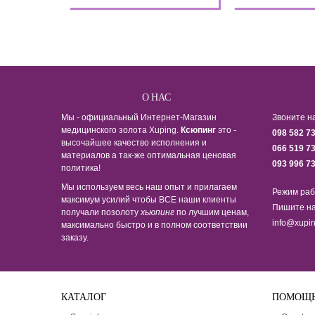
О НАС
Мы - официальный Интернет-Магазин
Звоните н
медицинского золота Xuping.
Ксюпинг
это -
098 582 7
высочайшее качество исполнения и
066 519 7
материалов а так-же оптимальная ценовая
093 996 7
политика!
Мы используем весь наш опыт и прилагаем
Режим раб
максимум усилий чтобы ВСЕ наши клиенты
Пишите на
получали позолоту
хьюпинг
по лучшим ценам,
info@xupin
максимально быстро и в полном соответствии
заказу.
КАТАЛОГ
ПОМОЩ