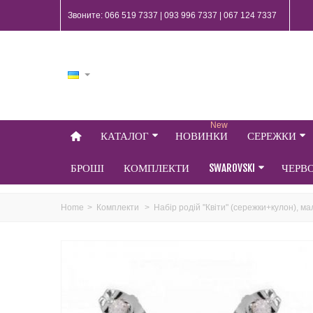
Звоните: 066 519 7337 | 093 996 7337 | 067 124 7337
New
КАТАЛОГ
НОВИНКИ
СЕРЕЖКИ
БРОШІ
КОМПЛЕКТИ
SWAROVSKI
ЧЕРВ
Home
>
Комплекти
>
Набір родій "Квіти" (сережки+кулон), м