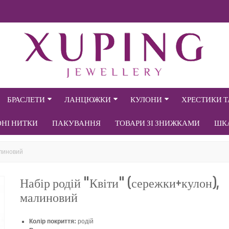
БРАСЛЕТИ
ЛАНЦЮЖКИ
КУЛОНИ
ХРЕСТИКИ 
ОНІ НИТКИ
ПАКУВАННЯ
ТОВАРИ ЗІ ЗНИЖКАМИ
ШК
алиновий
Набір родій "Квіти" (сережки+кулон),
малиновий
Колір покриття:
родій