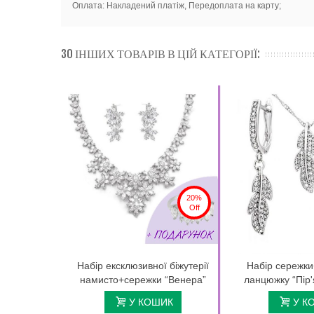
Оплата: Накладений платіж, Передоплата на карту;
30 ІНШИХ ТОВАРІВ В ЦІЙ КАТЕГОРІЇ:
20%
Off
Набір ексклюзивної біжутерії
Набір сережки
намисто+сережки “Венера”
ланцюжку “Пір'
У КОШИК
У К