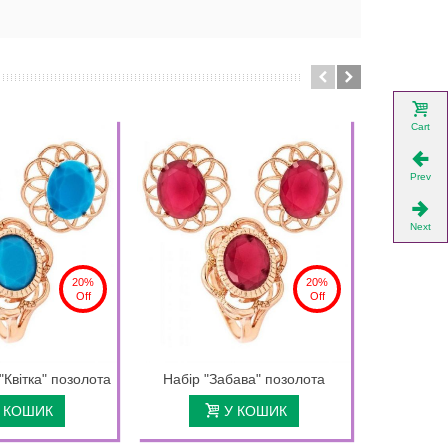
Cart
Prev
Next
20%
20%
Off
Off
"Квітка" позолота
Набір "Забава" позолота
Набір "
 КОШИК
У КОШИК