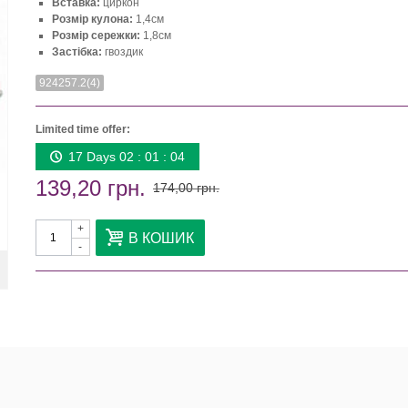
Вставка:
циркон
Розмір кулона:
1,4см
Розмір сережки:
1,8см
Застібка:
гвоздик
924257.2(4)
Limited time offer:
17 Days 02 : 01 : 03
139,20 грн.
174,00 грн.
+
В КОШИК
-