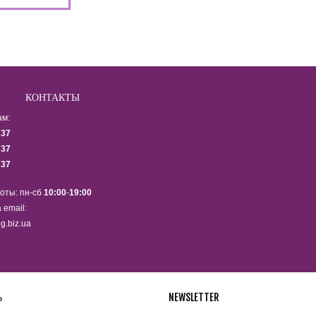
КОНТАКТЫ
ам:
337
337
337
оты: пн-сб
10:00
-
19:00
 email:
g.biz.ua
Ь
NEWSLETTER