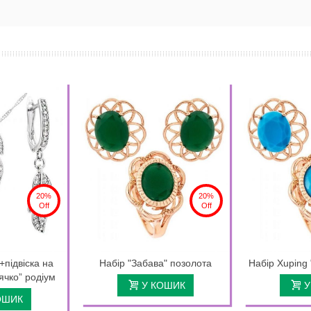
20%
20%
Off
Off
+підвіска на
Набір "Забава" позолота
Набір Xuping 
ячко” родіум
У КОШИК
У
ОШИК