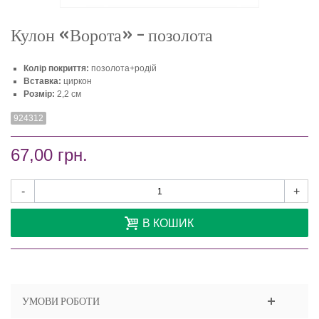
Кулон «Ворота» - позолота
Колір покриття:
позолота+родій
Вставка:
циркон
Розмір:
2,2 см
924312
67,00 грн.
-
+
В КОШИК
УМОВИ РОБОТИ