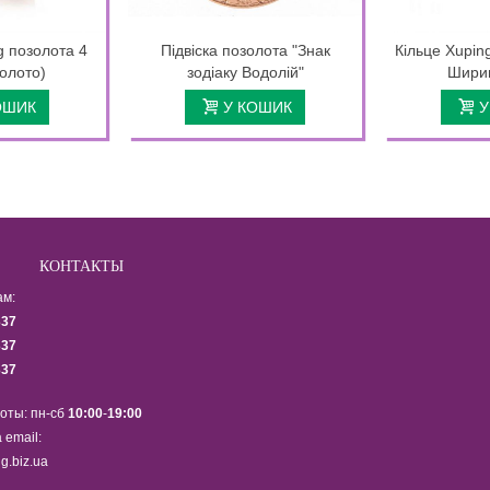
g позолота 4
Підвіска позолота "Знак
Кільце Xupin
олото)
зодіаку Водолій"
Ширин
ОШИК
У КОШИК
У
КОНТАКТЫ
ам:
337
337
337
оты: пн-сб
10:00
-
19:00
 email:
g.biz.ua