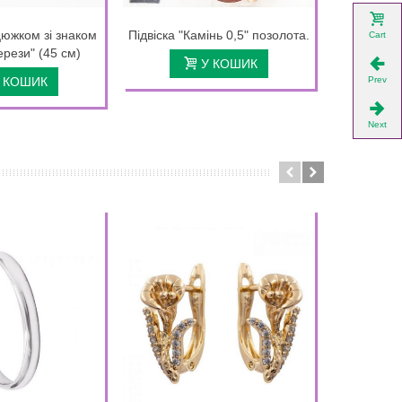
цюжком зі знаком
Підвіска "Камінь 0,5" позолота.
Підвіска 
Cart
ерези" (45 см)
см на 
У КОШИК
Prev
 КОШИК
Next