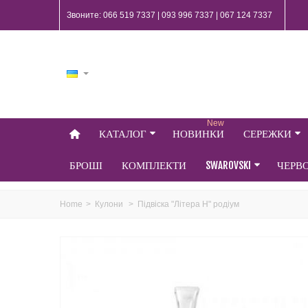
Звоните: 066 519 7337 | 093 996 7337 | 067 124 7337
New
КАТАЛОГ
НОВИНКИ
СЕРЕЖКИ
БРОШІ
КОМПЛЕКТИ
SWAROVSKI
ЧЕРВ
Home
>
Кулони
>
Підвіска "Літера H" родіум