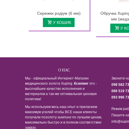
Сережки родіум (6 мм)
Обручка Xupin
мм (медз
У КОШИК
У К
О НАС
Мы - официальный Интернет-Магазин
Звоните н
медицинского золота Xuping.
Ксюпинг
это -
098 582 7
высочайшее качество исполнения и
066 519 7
материалов а так-же оптимальная ценовая
093 996 7
политика!
Мы используем весь наш опыт и прилагаем
Режим раб
максимум усилий чтобы ВСЕ наши клиенты
Пишите на
получали позолоту
хьюпинг
по лучшим ценам,
info@xupin
максимально быстро и в полном соответствии
заказу.