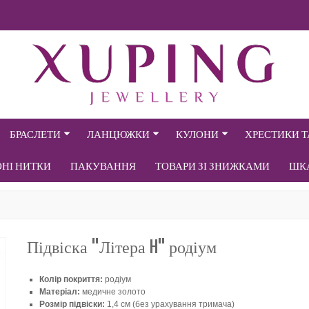
БРАСЛЕТИ
ЛАНЦЮЖКИ
КУЛОНИ
ХРЕСТИКИ 
ОНІ НИТКИ
ПАКУВАННЯ
ТОВАРИ ЗІ ЗНИЖКАМИ
ШК
Підвіска "Літера H" родіум
Колір покриття:
родіум
Матеріал:
медичне золото
Розмір підвіски:
1,4 см (без урахування тримача)