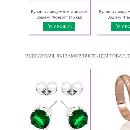
Кулон із ланцюжком зі знаком
Кулон із ланцюж
Зодіаку "Козеріг" (45 см)
Зодіаку "Рак
У КОШИК
У К
ВІДВІДУВАЧІ, ЯКІ ЗАМОВЛЯЮТЬ ЦЕЙ ТОВАР,