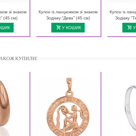
ком зі знаком
Кулон із ланцюжком зі знаком
Кулон із лан
" (45 см)
Зодіаку "Дева" (45 см)
Зодіаку "Т
ОШИК
У КОШИК
У
 ТАКОЖ КУПИЛИ: