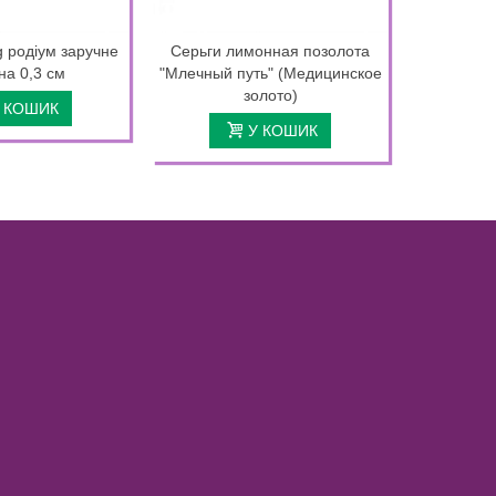
g родіум заручне
Серьги лимонная позолота
Коробоч
а 0,3 см
"Млечный путь" (Медицинское
золото)
 КОШИК
У КОШИК