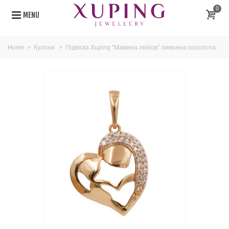
0
MENU
Home
>
Кулони
>
Підвіска Xuping "Мамина любов" лимонна позолота