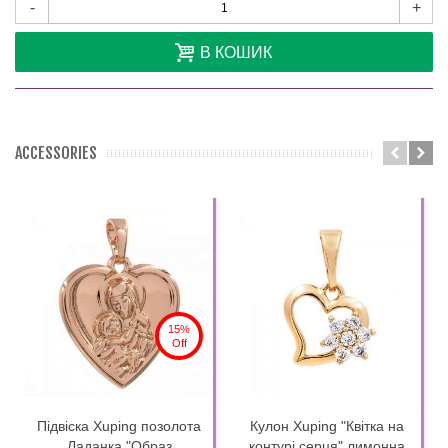
-
+
В КОШИК
ACCESSORIES
15%
Off
Підвіска Xuping позолота
Кулон Xuping "Квітка на
Ладанка "Образ
контурі серця" лимонна