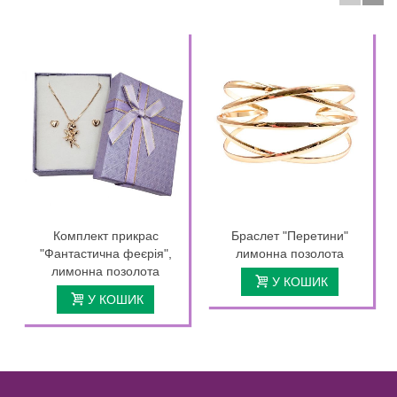
Комплект прикрас
Браслет "Перетини"
"Фантастична феєрія",
лимонна позолота
лимонна позолота
У КОШИК
У КОШИК