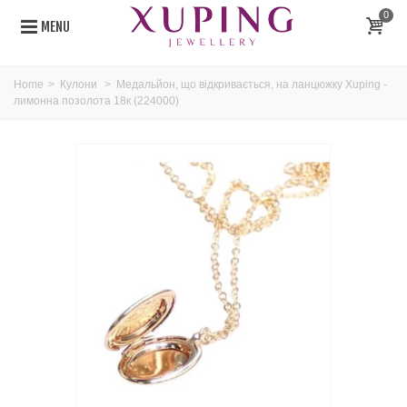
0
MENU
Home
>
Кулони
>
Медальйон, що відкривається, на ланцюжку Xuping -
лимонна позолота 18к (224000)