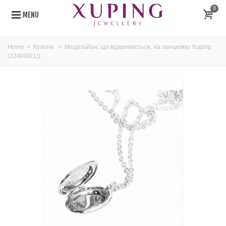
0
MENU
Home
>
Кулони
>
Медальйон, що відкривається, на ланцюжку Xuping
(224000(1))