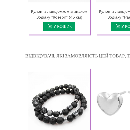
Кулон із ланцюжком зі знаком
Кулон із ланцюж
Зодіаку "Козеріг" (45 см)
Зодіаку "Рак
У КОШИК
У К
ВІДВІДУВАЧІ, ЯКІ ЗАМОВЛЯЮТЬ ЦЕЙ ТОВАР,