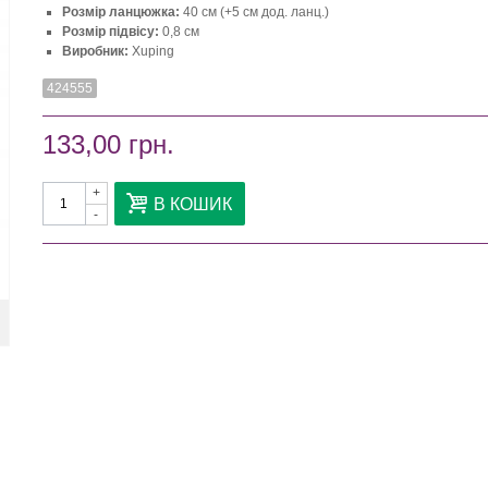
Розмір ланцюжка:
40 см (+5 см дод. ланц.)
Розмір підвісу:
0,8 см
Виробник:
Xuping
424555
133,00 грн.
+
В КОШИК
-