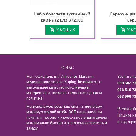
Набір браслетів вулканічний
Сережки-цвя
камінь (2 шт.) 372005
"Сер
У КОШИК
У К
О НАС
Мы - официальный Интернет-Магазин
Звоните н
медицинского золота Xuping.
Ксюпинг
это -
098 582 7
высочайшее качество исполнения и
066 519 7
материалов а так-же оптимальная ценовая
093 996 7
политика!
Мы используем весь наш опыт и прилагаем
Режим раб
максимум усилий чтобы ВСЕ наши клиенты
Пишите на
получали позолоту
хьюпинг
по лучшим ценам,
info@xupin
максимально быстро и в полном соответствии
заказу.