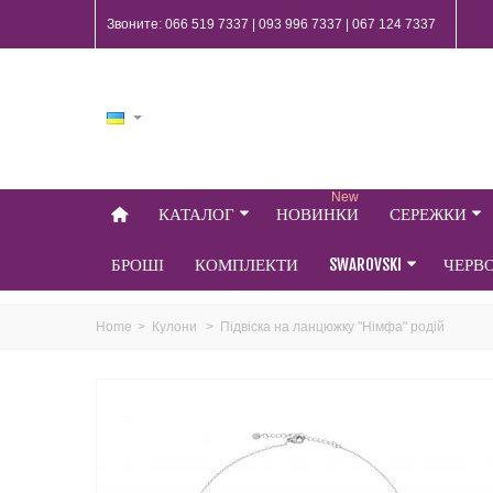
Звоните: 066 519 7337 | 093 996 7337 | 067 124 7337
New
КАТАЛОГ
НОВИНКИ
СЕРЕЖКИ
БРОШІ
КОМПЛЕКТИ
SWAROVSKI
ЧЕРВ
Home
>
Кулони
>
Підвіска на ланцюжку "Німфа" родій