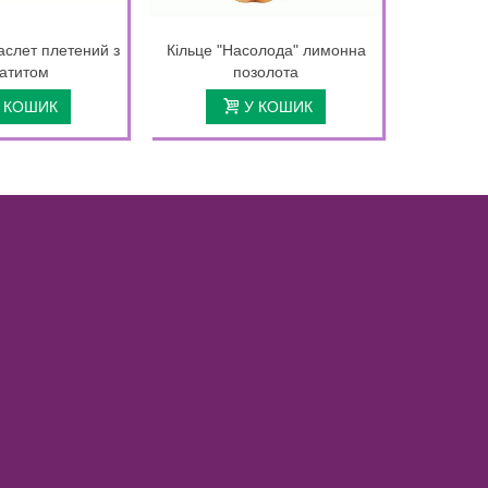
аслет плетений з
Кільце "Насолода" лимонна
Трендови
атитом
позолота
 КОШИК
У КОШИК