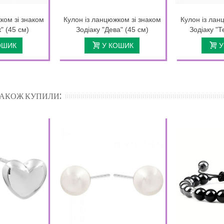
ком зі знаком
Кулон із ланцюжком зі знаком
Кулон із лан
" (45 см)
Зодіаку "Дева" (45 см)
Зодіаку "Т
ОШИК
У КОШИК
У
 ТАКОЖ КУПИЛИ: