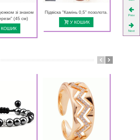
цюжком зі знаком
Підвіска "Камінь 0,5" позолота.
Підвіска 
Prev
ерези" (45 см)
см на 
У КОШИК
 КОШИК
Next