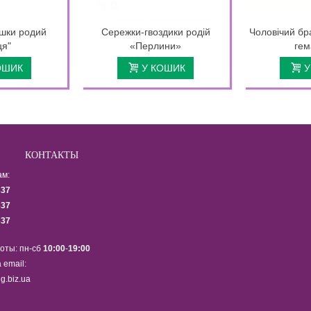
шки родий
Сережки-гвоздики родій
Чоловічий бр
ця"
«Перлини»
гем
ОШИК
У КОШИК
У
КОНТАКТЫ
ам:
337
337
337
оты: пн-сб
10:00
-
19:00
 email:
g.biz.ua