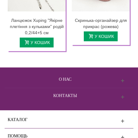
Ланцюжок Xuping "Якірне
Скринька-органайзер для
плетіння з кульками" родій
прикрас (рожева)
0,2/44+5 см
У КОШИК
У КОШИК
О НАС
КОНТАКТЫ
КАТАЛОГ
ПОМОЩЬ