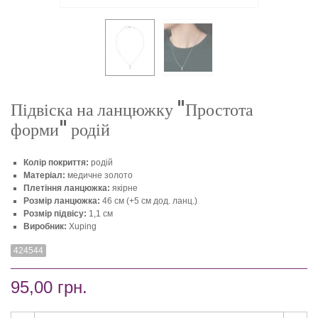
Підвіска на ланцюжку "Простота
форми" родій
Колір покриття:
родій
Матеріал:
медичне золото
Плетіння ланцюжка:
якірне
Розмір ланцюжка:
46 см (+5 см дод. ланц.)
Розмір підвісу:
1,1 см
Виробник:
Xuping
424544
95,00 грн.