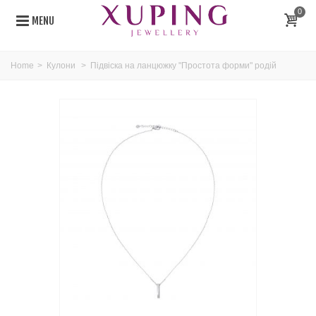
0
MENU
Home
>
Кулони
>
Підвіска на ланцюжку "Простота форми" родій