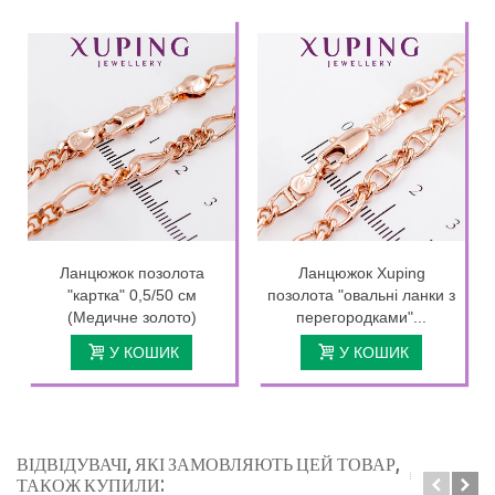
Ланцюжок позолота
Ланцюжок Xuping
"картка" 0,5/50 см
позолота "овальні ланки з
(Медичне золото)
перегородками"...
У КОШИК
У КОШИК
ВІДВІДУВАЧІ, ЯКІ ЗАМОВЛЯЮТЬ ЦЕЙ ТОВАР,
ТАКОЖ КУПИЛИ: