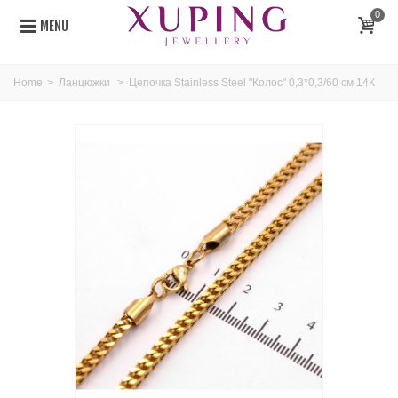
0
MENU
Home
>
Ланцюжки
>
Цепочка Stainless Steel "Колос" 0,3*0,3/60 см 14К