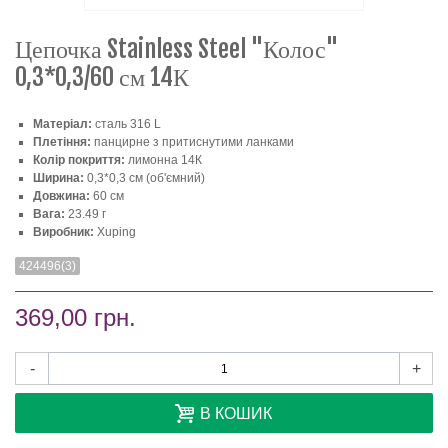
Цепочка Stainless Steel "Колос"
0,3*0,3/60 см 14К
Матеріал:
сталь 316 L
Плетіння:
панцирне з притиснутими ланками
Колір покриття:
лимонна 14К
Ширина:
0,3*0,3 см (об'ємний)
Довжина:
60 ​​см
Вага:
23.49 г
Виробник:
Xuping
424496(3)
369,00 грн.
-
+
В КОШИК