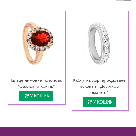
Кільце лимонна позолота
Каблучка Xuping родоване
"Овальний камінь"
покриття "Доріжка з
емаллю"
У КОШИК
У КОШИК