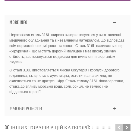
MORE INFO
Нержавіюча сталь 316L широко використовується у виготовленні
мед
ичного обладнання та є незамінним матеріалом, що відповідає
всім нормам гігієни, міцності та якості. Сталь 316L називається ще
«хірургічна», що містить дорогий молібден і має високу хімічну
стійкість, застосовується медиками для вживлення в організм
людини.
Зі сталі 316L виготовляється якісна біжутерія і корпуси дорогого
годинника, т.к. ця сталь дуже міцна, естетична на вигляд, не
окислюється та не дратує шкіру. Сталь сплаву 316L гіпоалергенна,
стійка до впливу морської води, солі, сонця, не темніє і не
піддається корозії.
УМОВИ РОБОТИ
30 ІНШИХ ТОВАРІВ В ЦІЙ КАТЕГОРІЇ: