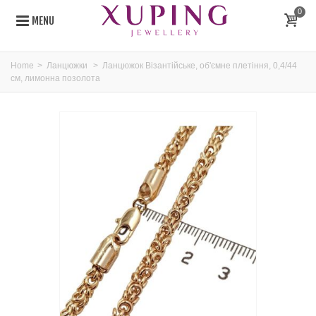
0
MENU
Home
>
Ланцюжки
>
Ланцюжок Візантійське, об'ємне плетіння, 0,4/44
см, лимонна позолота