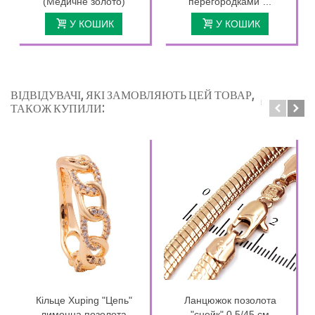
(Медичне золото)
перегородками"...
У КОШИК
У КОШИК
ВІДВІДУВАЧІ, ЯКІ ЗАМОВЛЯЮТЬ ЦЕЙ ТОВАР,
ТАКОЖ КУПИЛИ:
Кільце Xuping "Цепь"
Ланцюжок позолота
лимонна позолота
"снейк" 0,5/45 см