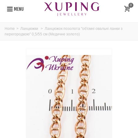
0
MENU
Home
>
Ланцюжки
>
Ланцюжок позолота "об'ємні овальні ланки з
перегородкою" 0,5/55 см (Медичне золото)