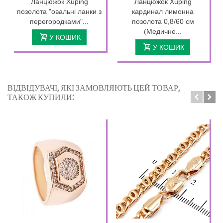
Ланцюжок Xuping
Ланцюжок Xuping
позолота "овальні ланки з
кардинал лимонна
перегородками"...
позолота 0,8/60 см
(Медичне...
У КОШИК
У КОШИК
ВІДВІДУВАЧІ, ЯКІ ЗАМОВЛЯЮТЬ ЦЕЙ ТОВАР,
ТАКОЖ КУПИЛИ: